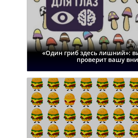
19 
«Один гриб здесь лишний»: ви
проверит вашу вни