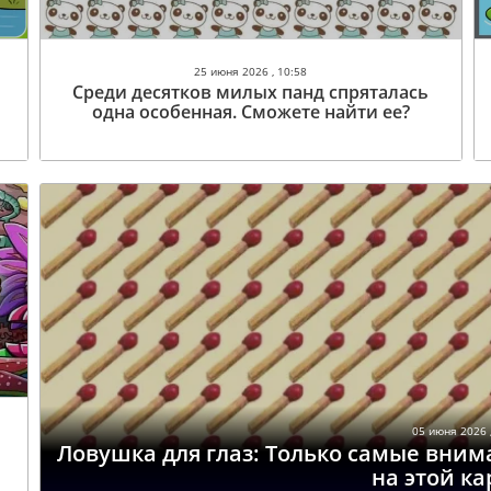
25 июня 2026 , 10:58
Среди десятков милых панд спряталась
одна особенная. Сможете найти ее?
05 июня 2026 ,
Ловушка для глаз: Только самые вни
на этой к