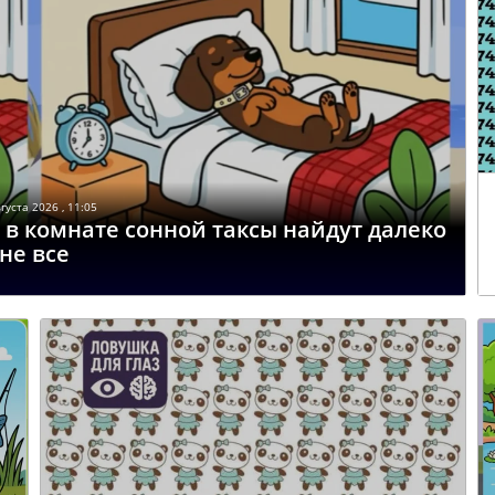
густа 2026 , 11:05
я в комнате сонной таксы найдут далеко
не все