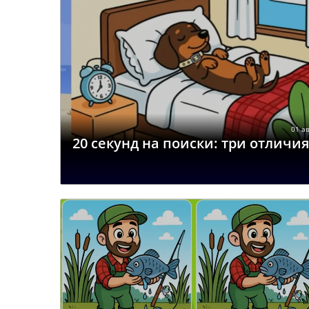
01 ав
20 секунд на поиски: три отличи