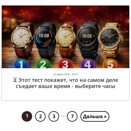
22 марта 2026 , 08:37
⏳ Этот тест покажет, что на самом деле
съедает ваше время - выберите часы
…
1
2
3
7
Дальше »