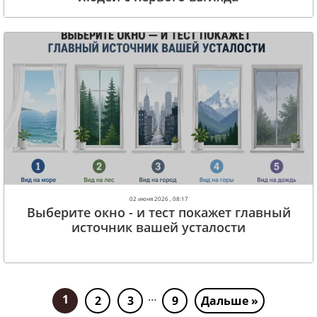
02 июня 2026 , 08:17
Выберите окно - и тест покажет главный
источник вашей усталости
…
1
2
3
9
Дальше »