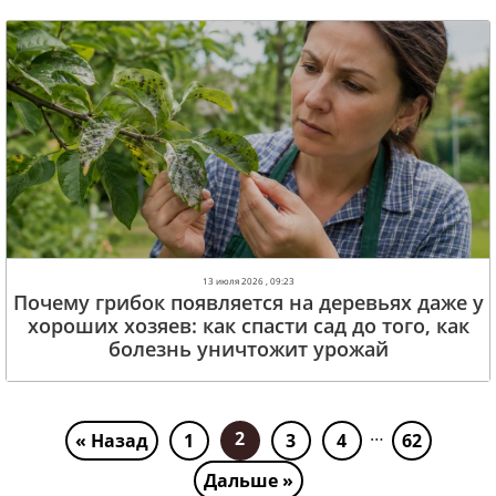
13 июля 2026 , 09:23
Почему грибок появляется на деревьях даже у
хороших хозяев: как спасти сад до того, как
болезнь уничтожит урожай
…
2
« Назад
1
3
4
62
Дальше »