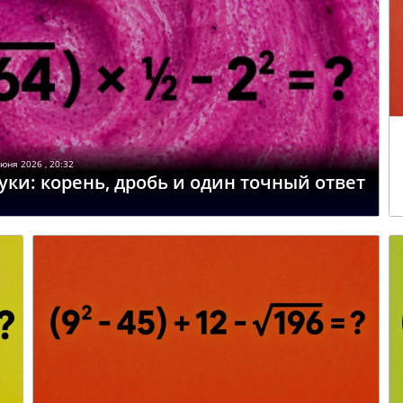
юня 2026 , 20:32
ки: корень, дробь и один точный ответ