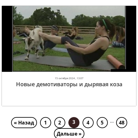
15 октября 2024 , 13:07
Новые демотиваторы и дырявая коза
…
3
« Назад
1
2
4
5
48
Дальше »