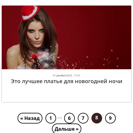
31 декабря 2022 , 11:51
Это лучшее платье для новогодней ночи
…
8
« Назад
1
6
7
9
Дальше »