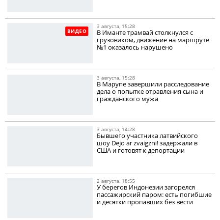
3 августа, 15:28
ВИДЕО
В Иманте трамвай столкнулся с
грузовиком, движение на маршруте
№1 оказалось нарушено
3 августа, 15:28
В Марупе завершили расследование
дела о попытке отравления сына и
гражданского мужа
3 августа, 14:28
Бывшего участника латвийского
шоу Dejo ar zvaigzni! задержали в
США и готовят к депортации
2 августа, 18:55
У берегов Индонезии загорелся
пассажирский паром: есть погибшие
и десятки пропавших без вести