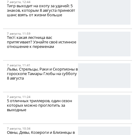
7 августа, 12:44
Тигр выходит на охоту за удачей: 5
знаков, которым 8 августа принесёт
шанс взять от жизни больше
7 августа, 11:59
Тест: какая лестница вас
притягивает? Узнайте своё истинное
отношение к переменам
7 августа, 11:41
Львы, Стрельцы, Раки и Скорпионы в
гороскопе Тамары Глобы на субботу
8 августа
7 августа, 11:24
5 отличных триллеров, один сезон
которых можно проглотить за
выходные
7 августа, 10:34
Овны, Девы, Козероги и Близнецы в