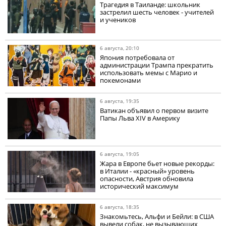
Трагедия в Таиланде: школьник
застрелил шесть человек - учителей
и учеников
6 августа, 20:10
Япония потребовала от
администрации Трампа прекратить
использовать мемы с Марио и
покемонами
6 августа, 19:35
Ватикан объявил о первом визите
Папы Льва XIV в Америку
6 августа, 19:05
Жара в Европе бьет новые рекорды:
в Италии - «красный» уровень
опасности, Австрия обновила
исторический максимум
6 августа, 18:35
Знакомьтесь, Альфи и Бейли: в США
вывели собак, не вызывающих