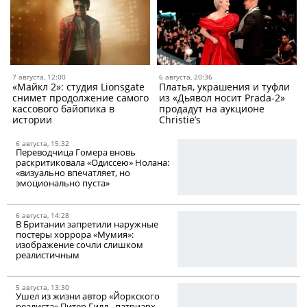
7 августа, 12:00
6 августа, 20:36
«Майкл 2»: студия Lionsgate
Платья, украшения и туфли
снимет продолжение самого
из «Дьявол носит Prada-2»
кассового байопика в
продадут на аукционе
истории
Christie’s
6 августа, 15:32
Переводчица Гомера вновь
раскритиковала «Одиссею» Нолана:
«визуально впечатляет, но
эмоционально пуста»
6 августа, 14:28
В Британии запретили наружные
постеры хоррора «Мумия»:
изображение сочли слишком
реалистичным
5 августа, 13:30
Ушел из жизни автор «Йоркского
реалиста» Питер Гилл - патриарх