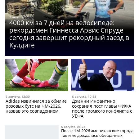
7 августа, 11:00
4000 км за 7 дней на велосипеде:
рекордсмен Гиннесса Арвис Спруде
сегодня завершит рекордный заезд в
Кулдиге
6 августа, 12:30
6 августа, 10:58
Adidas извинился за обилие
Джанни Инфантино
розовых бутс на ЧМ-2026,
сохранил пост главы ФИФА
назвав это совпадением
после громкого конфликта с
УЕФА
6 августа, 08:28
После ЧМ-2026 американские города
так и не дождались обещанных