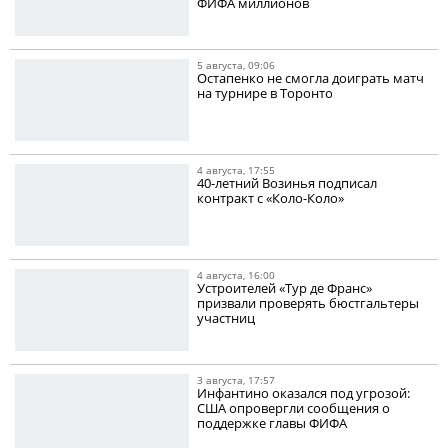
ФИФА миллионов
5 августа, 09:06
Остапенко не смогла доиграть матч
на турнире в Торонто
4 августа, 17:55
40-летний Возинья подписал
контракт с «Коло-Коло»
4 августа, 16:00
Устроителей «Тур де Франс»
призвали проверять бюстгальтеры
участниц
3 августа, 17:57
Инфантино оказался под угрозой:
США опровергли сообщения о
поддержке главы ФИФА