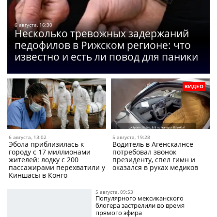
6 августа, 16:30
Несколько тревожных задержаний
педофилов в Рижском регионе: что
известно и есть ли повод для паники
ВИДЕО
6 августа, 13:02
5 августа, 19:28
Эбола приблизилась к
Водитель в Агенскалнсе
городу с 17 миллионами
потребовал звонок
жителей: лодку с 200
президенту, спел гимн и
пассажирами перехватили у
оказался в руках медиков
Киншасы в Конго
5 августа, 09:53
Популярного мексиканского
блогера застрелили во время
прямого эфира