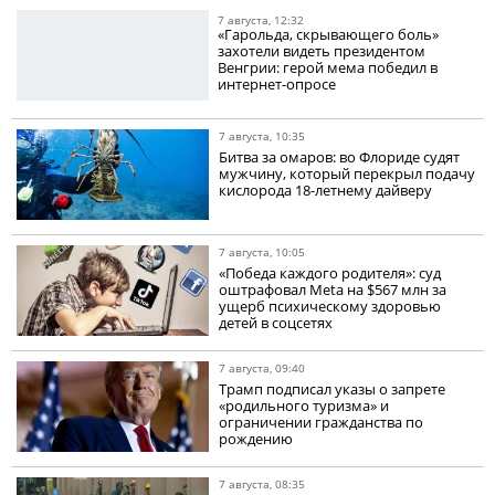
7 августа, 12:32
«Гарольда, скрывающего боль»
захотели видеть президентом
Венгрии: герой мема победил в
интернет-опросе
7 августа, 10:35
Битва за омаров: во Флориде судят
мужчину, который перекрыл подачу
кислорода 18-летнему дайверу
7 августа, 10:05
«Победа каждого родителя»: суд
оштрафовал Meta на $567 млн за
ущерб психическому здоровью
детей в соцсетях
7 августа, 09:40
Трамп подписал указы о запрете
«родильного туризма» и
ограничении гражданства по
рождению
7 августа, 08:35