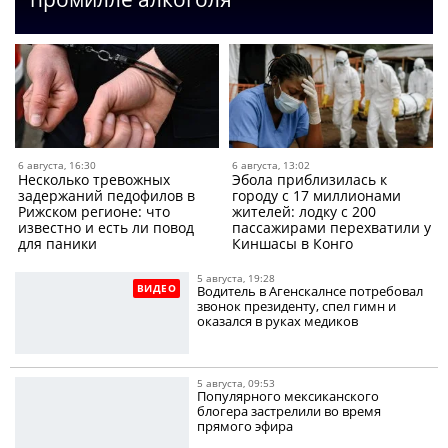
6 августа, 16:30
6 августа, 13:02
Несколько тревожных
Эбола приблизилась к
задержаний педофилов в
городу с 17 миллионами
Рижском регионе: что
жителей: лодку с 200
известно и есть ли повод
пассажирами перехватили у
для паники
Киншасы в Конго
5 августа, 19:28
ВИДЕО
Водитель в Агенскалнсе потребовал
звонок президенту, спел гимн и
оказался в руках медиков
5 августа, 09:53
Популярного мексиканского
блогера застрелили во время
прямого эфира