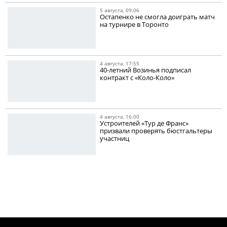
5 августа, 09:06
Остапенко не смогла доиграть матч
на турнире в Торонто
4 августа, 17:55
40-летний Возинья подписал
контракт с «Коло-Коло»
4 августа, 16:00
Устроителей «Тур де Франс»
призвали проверять бюстгальтеры
участниц