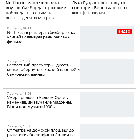
Netflix поселил человека
Лука Гуаданьино получит
внутри билборда: прохожие
спецприз Венецианского
наблюдают за ним на
кинофестиваля
высоте девяти метров
8 августа, 09:39
ВИДЕО
Netflix запер актера в билборде над
улицей Голливуда ради рекламы
фильма
7 августа, 18:58
Бесплатный просмотр «Одиссеи»
может обернуться кражей паролей и
банковских данных
7 августа, 18:06
Умер продюсер Уильям Орбит,
изменивший звучание Мадонны,
Blur и поп-музыки 1990-х
7 августа, 13:30
От театра на Домской площади до
рыцарских боев: афиша Латвии на