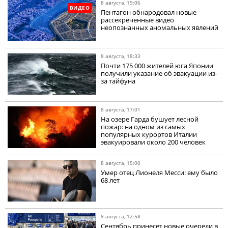
8 августа, 19:06
ВИДЕО
Пентагон обнародовал новые
рассекреченные видео
неопознанных аномальных явлений
8 августа, 18:33
Почти 175 000 жителей юга Японии
получили указание об эвакуации из-
за тайфуна
8 августа, 17:01
На озере Гарда бушует лесной
пожар: на одном из самых
популярных курортов Италии
эвакуировали около 200 человек
8 августа, 15:00
Умер отец Лионеля Месси: ему было
68 лет
8 августа, 12:58
Сентябрь принесет новые очереди в