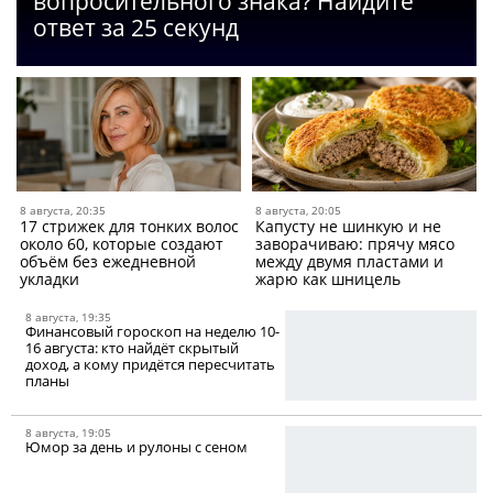
вопросительного знака? Найдите
ответ за 25 секунд
8 августа, 20:35
8 августа, 20:05
17 стрижек для тонких волос
Капусту не шинкую и не
около 60, которые создают
заворачиваю: прячу мясо
объём без ежедневной
между двумя пластами и
укладки
жарю как шницель
8 августа, 19:35
Финансовый гороскоп на неделю 10-
16 августа: кто найдёт скрытый
доход, а кому придётся пересчитать
планы
8 августа, 19:05
Юмор за день и рулоны с сеном