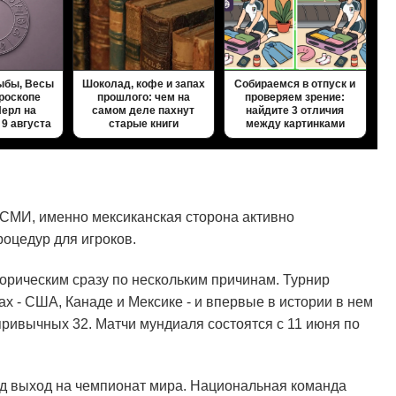
ыбы, Весы
Шоколад, кофе и запах
Собираемся в отпуск и
ороскопе
прошлого: чем на
проверяем зрение:
ерл на
самом деле пахнут
найдите 3 отличия
 9 августа
старые книги
между картинками
 СМИ, именно мексиканская сторона активно
роцедур для игроков.
орическим сразу по нескольким причинам. Турнир
ах - США, Канаде и Мексике - и впервые в истории в нем
привычных 32. Матчи мундиаля состоятся с 11 июня по
яд выход на чемпионат мира. Национальная команда