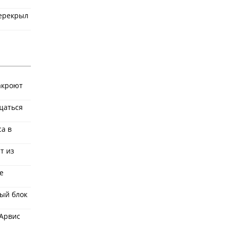
перекрыл
акроют
щаться
ca в
т из
е
ый блок
 Арвис