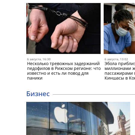
6 августа, 16:30
6 августа, 13:02
Несколько тревожных задержаний
Эбола приблиз
педофилов в Рижском регионе: что
миллионами жи
известно и есть ли повод для
пассажирами 
паники
Киншасы в Ко
Бизнес