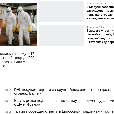
3 августа, 15:28
В Марупе заверш
расследование де
попытке отравле
и гражданского 
3 августа, 14:28
Бывшего участни
латвийского шоу D
zvaigzni! задерж
и готовят к депо
илась к городу с 17
телей: лодку с 200
перехватили у
нго
DHL покупает одного из крупнейших операторов достав
18:05
странах Балтии
Нефть резко подешевела после паузы в обмене ударам
14:27
США и Ираном
Трамп пообещал ответить Евросоюзу пошлинами после
12:58