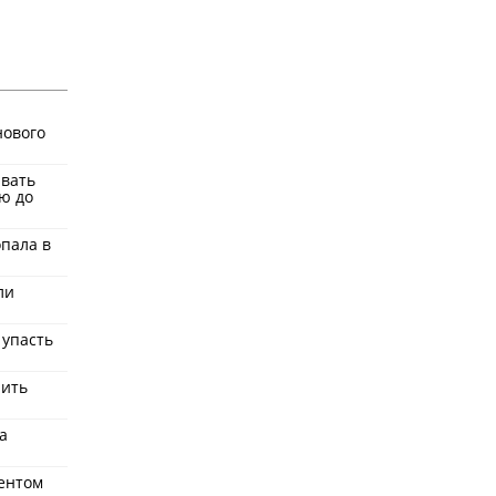
нового
ывать
ю до
пала в
ли
 упасть
нить
а
дентом