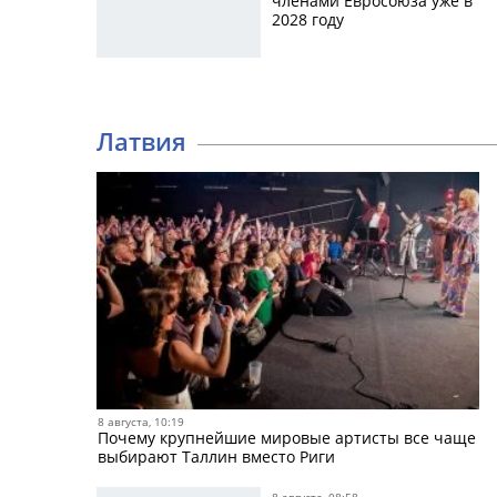
членами Евросоюза уже в
2028 году
Латвия
8 августа, 10:19
Почему крупнейшие мировые артисты все чаще
выбирают Таллин вместо Риги
8 августа, 08:58