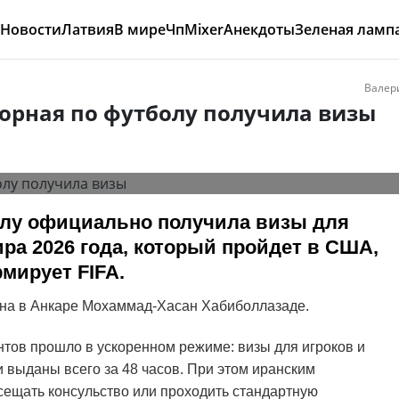
Новости
Латвия
В мире
Чп
Mixer
Анекдоты
Зеленая ламп
Валер
борная по футболу получила визы
олу официально получила визы для
ра 2026 года, который пройдет в США,
мирует FIFA.
ана в Анкаре Мохаммад-Хасан Хабиболлазаде.
тов прошло в ускоренном режиме: визы для игроков и
выданы всего за 48 часов. При этом иранским
сещать консульство или проходить стандартную