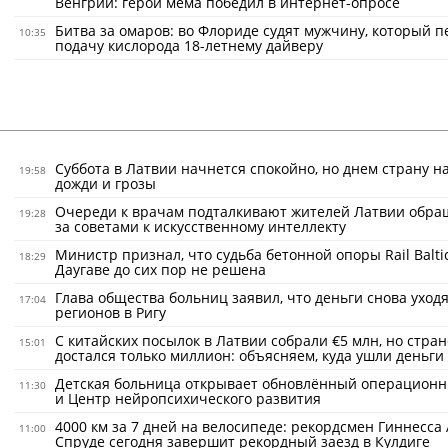
Венгрии: герой мема победил в интернет-опросе
Битва за омаров: во Флориде судят мужчину, который 
10:35
подачу кислорода 18-летнему дайверу
Суббота в Латвии начнется спокойно, но днем страну н
19:58
дожди и грозы
Очереди к врачам подталкивают жителей Латвии обра
19:28
за советами к искусственному интеллекту
Министр признал, что судьба бетонной опоры Rail Balti
18:29
Даугаве до сих пор не решена
Глава общества больниц заявил, что деньги снова уходя
17:04
регионов в Ригу
С китайских посылок в Латвии собрали €5 млн, но стран
15:01
достался только миллион: объясняем, куда ушли деньги
Детская больница открывает обновлённый операционн
11:30
и Центр нейропсихического развития
4000 км за 7 дней на велосипеде: рекордсмен Гиннесса
11:00
Спруде сегодня завершит рекордный заезд в Кулдиге