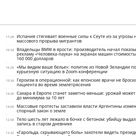
Испания стягивает военные силы к Сеуте из-за угрозы 
17:28
массового прорыва мигрантов
Владельцы BMW в ярости: производитель начал показ
16:34
рекламу «Человека-паука» на экранах машин стоимость
160 000 долларов
«Мы видим ваше белье»: политик из Новой Зеландии по
16:28
курьезную ситуацию в Zoom-конференции
Героизм в операционной: как японские врачи не броси
15:34
пациента во время землетрясения
Сахара в Европе станет заметно меньше: урожай может
14:30
до минимума за 10 лет
Массовые протесты заставили власти Аргентины изме
14:00
спорный закон о земле
Тело шесть лет лежало в бочке с бетоном: убийцу выдал
12:58
запись в старом дневнике
«Гарольда, скрывающего боль» захотели видеть прези
12:32