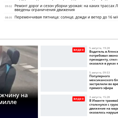
Ремонт дорог и сезон уборки урожая: на каких трассах 
09:02
введены ограничения движения
Переменчивая пятница: солнце, дожди и ветер до 16 м/
08:05
5 августа, 19:28
ВИДЕО
Водитель в Агенс
потребовал звоно
президенту, спел
оказался в руках
5 августа, 09:53
Популярного
мексиканского бл
застрелили во вр
прямого эфира
ужчину на
3 августа, 15:28
ВИДЕО
омилле
В Иманте трамва
столкнулся с груз
движение на мар
оказалось наруш