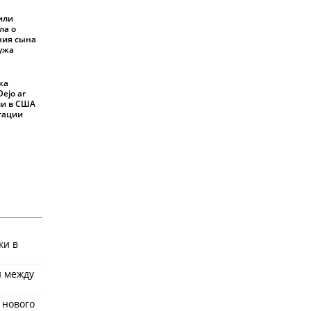
или
ла о
ния сына
мужа
ка
ejo ar
али в США
ртации
ки в
и между
 нового