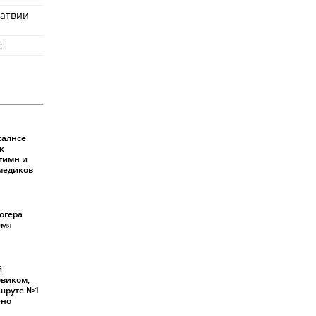
Латвии
с
калнсе
к
 гимн и
 медиков
огера
емя
й
овиком,
шруте №1
ено