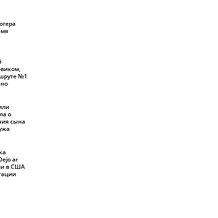
огера
емя
й
овиком,
шруте №1
ено
или
ла о
ния сына
мужа
ка
ejo ar
али в США
ртации