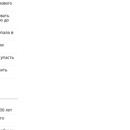
нового
ывать
ю до
пала в
ли
 упасть
нить
30 лет
го