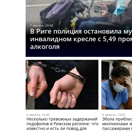
7 августа, 20:58
В Риге полиция остановила м
инвалидном кресле с 5,49 пр
алкоголя
6 августа, 16:30
6 августа, 13:02
Несколько тревожных задержаний
Эбола приблиз
педофилов в Рижском регионе: что
миллионами жи
известно и есть ли повод для
пассажирами 