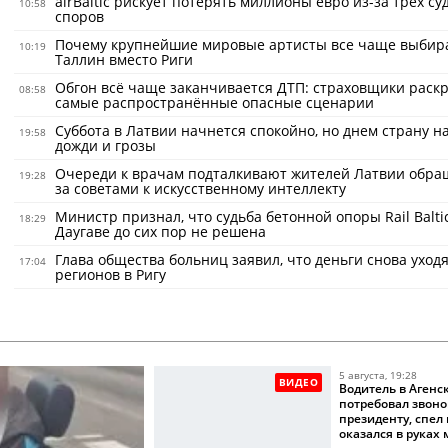
airBaltic рискует потерять миллионы евро из-за трех с
10:58
споров
Почему крупнейшие мировые артисты все чаще выбир
10:19
Таллин вместо Риги
Обгон всё чаще заканчивается ДТП: страховщики раск
08:58
самые распространённые опасные сценарии
Суббота в Латвии начнется спокойно, но днем страну н
19:58
дожди и грозы
Очереди к врачам подталкивают жителей Латвии обра
19:28
за советами к искусственному интеллекту
Министр признал, что судьба бетонной опоры Rail Balti
18:29
Даугаве до сих пор не решена
Глава общества больниц заявил, что деньги снова уходя
17:04
регионов в Ригу
5 августа, 19:28
ВИДЕО
Водитель в Агенс
потребовал звоно
президенту, спел
оказался в руках