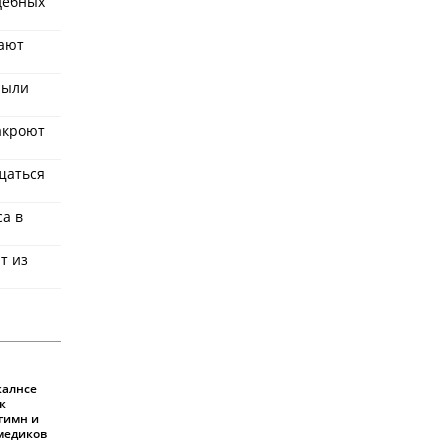
удебных
ают
рыли
акроют
щаться
ca в
т из
калнсе
к
 гимн и
 медиков