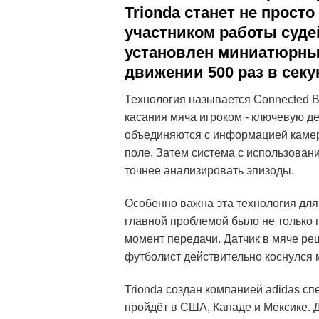
Trionda станет не прост
участником работы суде
установлен миниатюрный
движении 500 раз в секу
Технология называется Connected Ba
касания мяча игроком - ключевую д
объединяются с информацией камер
поле. Затем система с использован
точнее анализировать эпизоды.
Особенно важна эта технология дл
главной проблемой было не только п
момент передачи. Датчик в мяче реш
футболист действительно коснулся 
Trionda создан компанией adidas сп
пройдёт в США, Канаде и Мексике. Д