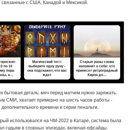
 связанные с США, Канадой и Мексикой.
гороскоп:
Магический тест:
Старые раны снова
10 по 16
выберите одну руну -
напомнят о себе: что
ому пора
она подскажет, что вас
принесет ретроградный
аны, а…
ждет
Хирон до…
ая бытовая деталь: мяч перед матчем нужно заряжать.
ым СМИ, хватает примерно на шесть часов работы -
, дополнительного времени и серии пенальти.
орый использовался на ЧМ-2022 в Катаре, система была
гал судьям в спорных эпизодах, включая офсайды.