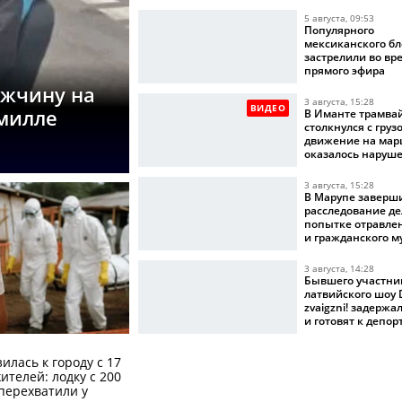
5 августа, 09:53
Популярного
мексиканского бл
застрелили во вр
прямого эфира
ужчину на
3 августа, 15:28
ВИДЕО
омилле
В Иманте трамва
столкнулся с груз
движение на мар
оказалось наруш
3 августа, 15:28
В Марупе заверш
расследование де
попытке отравле
и гражданского 
3 августа, 14:28
Бывшего участни
латвийского шоу D
zvaigzni! задерж
и готовят к депо
илась к городу с 17
телей: лодку с 200
перехватили у