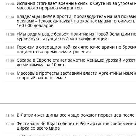
Испания стягивает военные силы к Сеуте из-за угрозы 
17:28
массового прорыва мигрантов
Владельцы BMW в ярости: производитель начал показ
16:34
рекламу «Человека-паука» на экранах машин стоимость
160 000 долларов
«Мы видим ваше белье»: политик из Новой Зеландии по
16:28
курьезную ситуацию в Zoom-конференции
Героизм в операционной: как японские врачи не броси
15:34
пациента во время землетрясения
Сахара в Европе станет заметно меньше: урожай может
14:30
до минимума за 10 лет
Массовые протесты заставили власти Аргентины изме
14:00
спорный закон о земле
В Латвии женщины все чаще рожают первенцев после 
13:46
Фестиваль Re Rīga! соберет в Риге артистов современно
12:18
цирка со всего мира