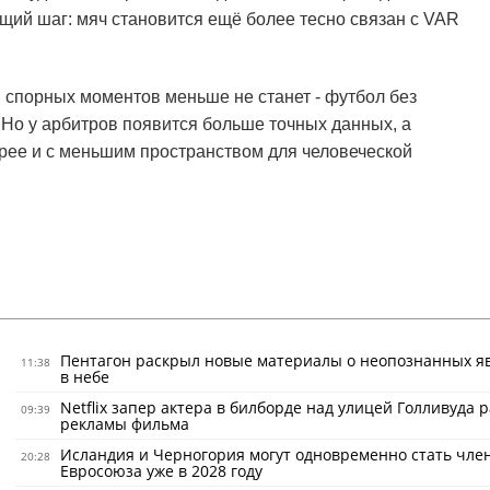
ющий шаг: мяч становится ещё более тесно связан с VAR
: спорных моментов меньше не станет - футбол без
 Но у арбитров появится больше точных данных, а
ее и с меньшим пространством для человеческой
Пентагон раскрыл новые материалы о неопознанных я
11:38
в небе
Netflix запер актера в билборде над улицей Голливуда 
09:39
рекламы фильма
Исландия и Черногория могут одновременно стать чле
20:28
Евросоюза уже в 2028 году