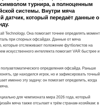
о символом турнира, а полноценным
йской системы. Внутри мяча
 датчик, который передаёт данные о
нду.
ll Technology. Она помогает точнее определять момент
еталь при спорных офсайдах. Данные от мяча
, которые отслеживают положение футболистов на
ием искусственного интеллекта помогает VAR быстрее и
я полуавтоматического определения офсайда. Раньше
онять, где находился игрок, но и зафиксировать точный
ает именно эту задачу: он помогает определить, когда
мяча.
ециально для чемпионата мира 2026 года, который
изайн мяча также отсылает к трём странам-хозяйкам: в