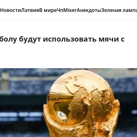
Новости
Латвия
В мире
Чп
Mixer
Анекдоты
Зеленая ламп
болу будут использовать мячи с