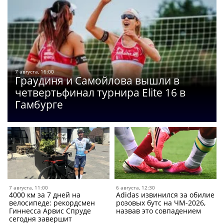
7 августа, 16:00
Граудиня и Самойлова вышли в
четвертьфинал турнира Elite 16 в
Гамбурге
7 августа, 11:00
6 августа, 12:30
4000 км за 7 дней на
Adidas извинился за обилие
велосипеде: рекордсмен
розовых бутс на ЧМ-2026,
Гиннесса Арвис Спруде
назвав это совпадением
сегодня завершит