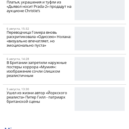
Платья, украшения и туфли из
«Дьявол носит Prada-2» продадут на
аукционе Christie’s
6 августа, 15:32
Переводчица Гомера вновь
раскритиковала «Одиссею» Нолана:
«визуально впечатляет, но
эмоционально пуста»
6 августа, 14:28
В Британии запретили наружные
постеры хоррора «Мумия»:
изображение сочли слишком
реалистичным
5 августа, 13:30
Ушел из жизни автор «Йоркского
реалиста» Питер Гилл - патриарх
британской сцены