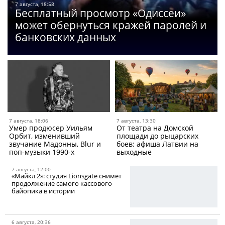
7 августа, 18:58
Бесплатный просмотр «Одиссеи»
может обернуться кражей паролей и
банковских данных
7 августа, 18:06
7 августа, 13:30
Умер продюсер Уильям
От театра на Домской
Орбит, изменивший
площади до рыцарских
звучание Мадонны, Blur и
боев: афиша Латвии на
поп-музыки 1990-х
выходные
7 августа, 12:00
«Майкл 2»: студия Lionsgate снимет
продолжение самого кассового
байопика в истории
6 августа, 20:36