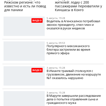
Рижском регионе: что
жителей: лодку с 200
известно и есть ли повод
пассажирами перехватили у
для паники
Киншасы в Конго
5 августа, 19:28
ВИДЕО
Водитель в Агенскалнсе потребовал
звонок президенту, спел гимн и
оказался в руках медиков
5 августа, 09:53
Популярного мексиканского
блогера застрелили во время
прямого эфира
3 августа, 15:28
ВИДЕО
В Иманте трамвай столкнулся с
грузовиком, движение на маршруте
№1 оказалось нарушено
3 августа, 15:28
В Марупе завершили расследование
дела о попытке отравления сына и
гражданского мужа