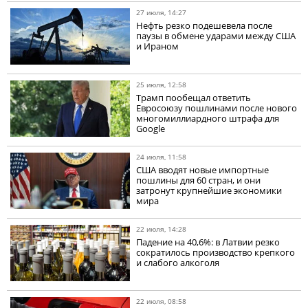
27 июля, 14:27
Нефть резко подешевела после
паузы в обмене ударами между США
и Ираном
25 июля, 12:58
Трамп пообещал ответить
Евросоюзу пошлинами после нового
многомиллиардного штрафа для
Google
24 июля, 11:58
США вводят новые импортные
пошлины для 60 стран, и они
затронут крупнейшие экономики
мира
22 июля, 14:28
Падение на 40,6%: в Латвии резко
сократилось производство крепкого
и слабого алкоголя
22 июля, 08:58