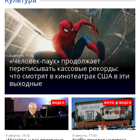
9 августа, 11:32
«Человек-паук» продолжает
переписывать кассовые рекорды:
что смотрят в кинотеатрах США в эти
выходные
ВИДЕО
ФОТО
ВИДЕО
8 августа, 19:32
8 августа, 17:50
«Маэстро, у вас прекрасно
Netflix поселил человека