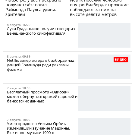
получается!»: вокал
внутри билборда: прохожие
Раймонда Паулса удивил
наблюдают за ним на
зрителей
высоте девяти метров
8 августа, 16:20
Лука Гуаданьино получит спецприз
Венецианского кинофестиваля
8 августа, 09:39
ВИДЕО
Netflix запер актера в билборде над
улицей Голливуда ради рекламы
фильма
7 августа, 18:58
Бесплатный просмотр «Одиссеи»
может обернуться кражей паролей и
банковских данных
7 августа, 18:06
Умер продюсер Уильям Орбит,
изменивший звучание Мадонны,
Blur и поп-музыки 1990-х