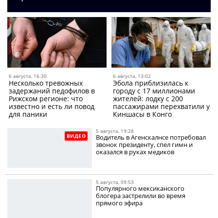
6 августа, 16:30
6 августа, 13:02
Несколько тревожных
Эбола приблизилась к
задержаний педофилов в
городу с 17 миллионами
Рижском регионе: что
жителей: лодку с 200
известно и есть ли повод
пассажирами перехватили у
для паники
Киншасы в Конго
5 августа, 19:28
ВИДЕО
Водитель в Агенскалнсе потребовал
звонок президенту, спел гимн и
оказался в руках медиков
5 августа, 09:53
Популярного мексиканского
блогера застрелили во время
прямого эфира