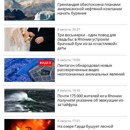
Гренландия обеспокоена планами
американской нефтяной компании
начать бурение
8 августа, 20:27
Три восьмерки - один повод для
свадьбы: в Японии устроили
брачный бум из-за «счастливой»
даты
8 августа, 19:06
ВИДЕО
Пентагон обнародовал новые
рассекреченные видео
неопознанных аномальных явлений
8 августа, 18:33
Почти 175 000 жителей юга Японии
получили указание об эвакуации из-
за тайфуна
8 августа, 17:01
На озере Гарда бушует лесной