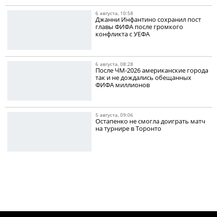
6 августа, 10:58
Джанни Инфантино сохранил пост
главы ФИФА после громкого
конфликта с УЕФА
6 августа, 08:28
После ЧМ-2026 американские города
так и не дождались обещанных
ФИФА миллионов
5 августа, 09:06
Остапенко не смогла доиграть матч
на турнире в Торонто