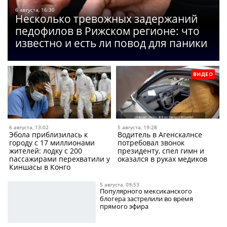
6 августа, 16:30
Несколько тревожных задержаний
педофилов в Рижском регионе: что
известно и есть ли повод для паники
ВИДЕО
6 августа, 13:02
5 августа, 19:28
Эбола приблизилась к
Водитель в Агенскалнсе
городу с 17 миллионами
потребовал звонок
жителей: лодку с 200
президенту, спел гимн и
пассажирами перехватили у
оказался в руках медиков
Киншасы в Конго
5 августа, 09:53
Популярного мексиканского
блогера застрелили во время
прямого эфира