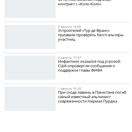
контракт с «Коло-Коло»
4 августа, 16:00
Устроителей «Тур де Франс»
призвали проверять бюстгальтеры
участниц
3 августа, 17:57
Инфантино оказался под угрозой:
США опровергли сообщения о
поддержке главы ФИФА
1 августа, 16:20
При сходе лавины в Пакистане погиб
самый известный альпинист
современности Нирмал Пурджа