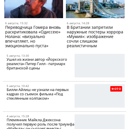
6 августа, 15:32
6 августа, 14:28
Переводчица Гомера вновь
В Британии запретили
раскритиковала «Одиссею»
наружные постеры хоррора
Нолана: «визуально
«Мумия»: изображение
впечатляет, но
сочли слишком
эмоционально пуста»
реалистичным
5 августа, 13:30
Ушел из жизни автор «Йоркского
реалиста» Питер Гилл - патриарх
британской сцены
5 августа, 10:42
ФОТО
Билли Айлиш не узнали на первых
кадрах со съемок фильма «Под
стеклянным колпаком»
4 августа, 15:28
Племянник Майкла Джексона
получил первую роль после триумфа
«Майкла»: он сыграет вместе с