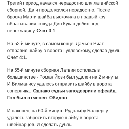
Третий период начался нерадостно для латвийской
сборной. Да и продолжился нерадостно. После
броска Марти шайба выскочила в правый круг
вбрасывания, откуда Дин Кукан добил под
перекладину.
Счет 3:1
.
На 53-й минуте, в самом конце, Дамьен Риат
отправил шайбу в ворота Гудлевскому, сделав дубль.
Счет 4:1
.
На 55-й минуте сборная Латвии осталась в
большинстве - Роман Йози был удален на 2 минуты.
И Вилманису удалось отправить шайбу в ворота
соперника.
Однако судьи заподозрили офсайд.
Гол был отменен. Обидно.
И наконец, на 60-й минуте Рудольфу Балцерсу
удалось забросить вторую шайбу в ворота
швейцарцев. И сделать дубль.