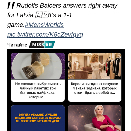
Rudolfs Balcers answers right away
for Latvia 🇱🇻
It’s a 1-1
game.
#MensWorlds
pic.twitter.com/K8cZevfqvq
Читайте
Не спешите выбрасывать
Короли выгодных покупок:
чайный пакетик: три
4 знака зодиака, которых
бытовых лайфхака,
стоит брать с собой в…
которые…