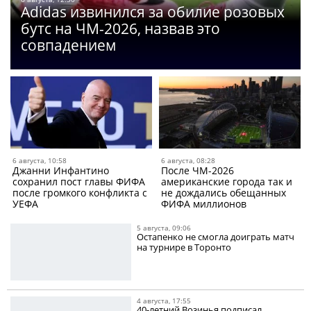
Adidas извинился за обилие розовых
бутс на ЧМ-2026, назвав это
совпадением
6 августа, 10:58
6 августа, 08:28
Джанни Инфантино
После ЧМ-2026
сохранил пост главы ФИФА
американские города так и
после громкого конфликта с
не дождались обещанных
УЕФА
ФИФА миллионов
5 августа, 09:06
Остапенко не смогла доиграть матч
на турнире в Торонто
4 августа, 17:55
40-летний Возинья подписал