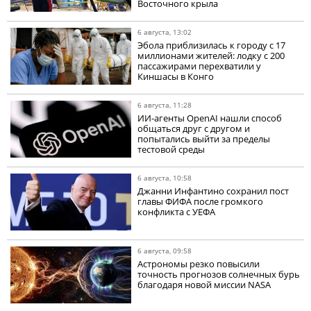
Восточного крыла
6 августа, 13:02
Эбола приблизилась к городу с 17
миллионами жителей: лодку с 200
пассажирами перехватили у
Киншасы в Конго
6 августа, 11:28
ИИ-агенты OpenAI нашли способ
общаться друг с другом и
попытались выйти за пределы
тестовой среды
6 августа, 10:58
Джанни Инфантино сохранил пост
главы ФИФА после громкого
конфликта с УЕФА
6 августа, 09:58
Астрономы резко повысили
точность прогнозов солнечных бурь
благодаря новой миссии NASA