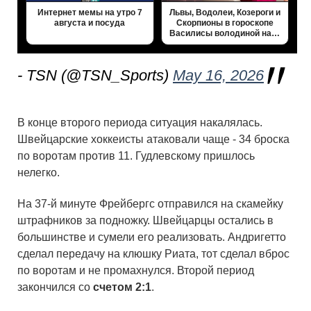
Интернет мемы на утро 7
Львы, Водолеи, Козероги и
августа и посуда
Скорпионы в гороскопе
Василисы володиной на…
- TSN (@TSN_Sports)
May 16, 2026
В конце второго периода ситуация накалялась.
Швейцарские хоккеисты атаковали чаще - 34 броска
по воротам против 11. Гудлевскому пришлось
нелегко.
На 37-й минуте Фрейбергс отправился на скамейку
штрафников за подножку. Швейцарцы остались в
большинстве и сумели его реализовать. Андригетто
сделал передачу на клюшку Риата, тот сделал вброс
по воротам и не промахнулся. Второй период
закончился со
счетом 2:1
.