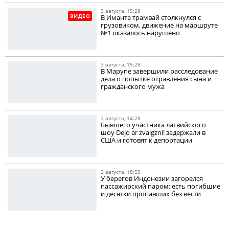
3 августа, 15:28
ВИДЕО
В Иманте трамвай столкнулся с
грузовиком, движение на маршруте
№1 оказалось нарушено
3 августа, 15:28
В Марупе завершили расследование
дела о попытке отравления сына и
гражданского мужа
3 августа, 14:28
Бывшего участника латвийского
шоу Dejo ar zvaigzni! задержали в
США и готовят к депортации
2 августа, 18:55
У берегов Индонезии загорелся
пассажирский паром: есть погибшие
и десятки пропавших без вести