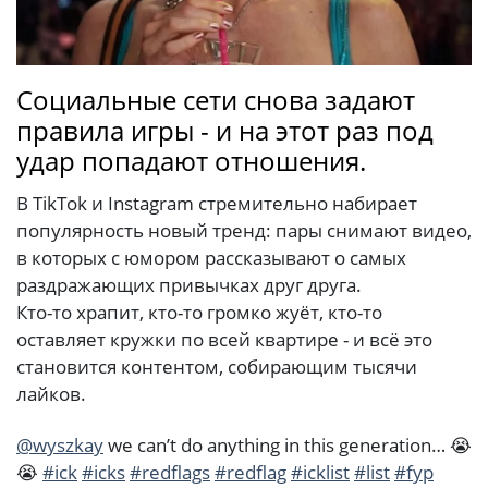
Социальные сети снова задают
правила игры - и на этот раз под
удар попадают отношения.
В TikTok и Instagram стремительно набирает
популярность новый тренд: пары снимают видео,
в которых с юмором рассказывают о самых
раздражающих привычках друг друга.
Кто-то храпит, кто-то громко жуёт, кто-то
оставляет кружки по всей квартире - и всё это
становится контентом, собирающим тысячи
лайков.
@wyszkay
we can’t do anything in this generation… 😭
😭
#ick
#icks
#redflags
#redflag
#icklist
#list
#fyp