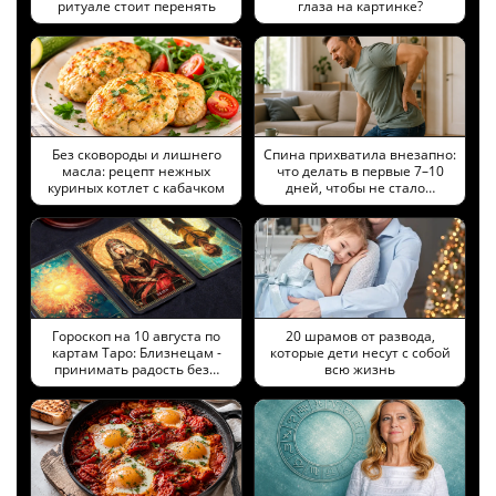
ритуале стоит перенять
глаза на картинке?
Без сковороды и лишнего
Спина прихватила внезапно:
масла: рецепт нежных
что делать в первые 7–10
куриных котлет с кабачком
дней, чтобы не стало…
Гороскоп на 10 августа по
20 шрамов от развода,
картам Таро: Близнецам -
которые дети несут с собой
принимать радость без…
всю жизнь