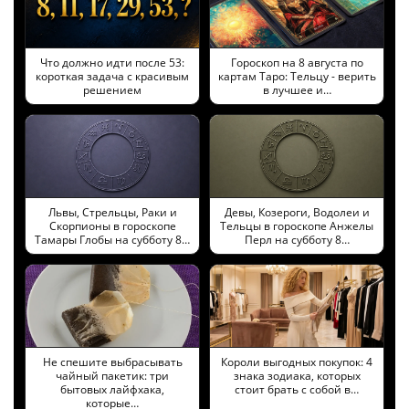
Что должно идти после 53:
Гороскоп на 8 августа по
короткая задача с красивым
картам Таро: Тельцу - верить
решением
в лучшее и…
Львы, Стрельцы, Раки и
Девы, Козероги, Водолеи и
Скорпионы в гороскопе
Тельцы в гороскопе Анжелы
Тамары Глобы на субботу 8…
Перл на субботу 8…
Не спешите выбрасывать
Короли выгодных покупок: 4
чайный пакетик: три
знака зодиака, которых
бытовых лайфхака,
стоит брать с собой в…
которые…