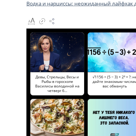
Водка и нарциссы: неожиданный лайфхак 
Девы, Стрельцы, Весы и
√1156 ÷ (5 − 3) + 2³ = ?: н
Рыбы в гороскопе
дайте знакомым числа
Василисы володиной на
вас обмануть
четверг 6…