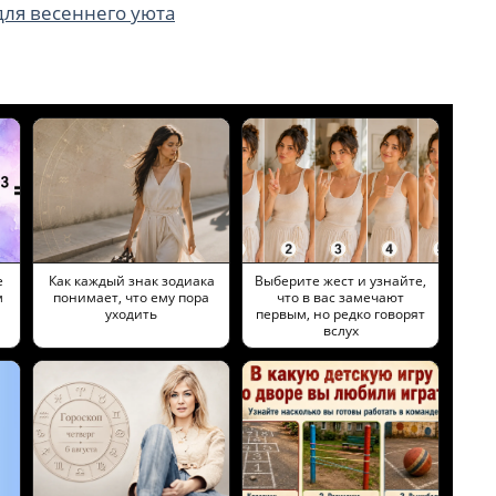
для весеннего уюта
е
Как каждый знак зодиака
Выберите жест и узнайте,
м
понимает, что ему пора
что в вас замечают
уходить
первым, но редко говорят
вслух