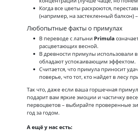
концентрации (лучше чаще, но понем
Когда все цветы раскроются, переста
(например, на застекленный балкон) –
Любопытные факты о примулах
В переводе с латыни
Primula
означает
расцветающих весной.
В древности примулы использовали в
обладают успокаивающим эффектом.
Считается, что примула приносит удач
поверье, что тот, кто найдет в лесу п
Так что, даже если ваша горшечная примул
подарит вам яркие эмоции и частичку весе
первоцветов – выбирайте проверенные зи
год за годом.
А ещё у нас есть: