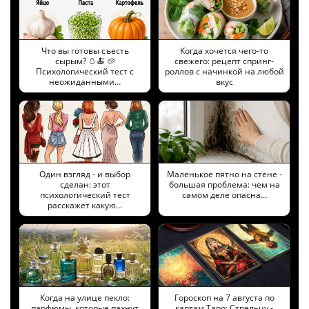
Что вы готовы съесть
Когда хочется чего-то
сырым? 🥚🍝 🥔
свежего: рецепт спринг-
Психологический тест с
роллов с начинкой на любой
неожиданными…
вкус
Один взгляд - и выбор
Маленькое пятно на стене -
сделан: этот
большая проблема: чем на
психологический тест
самом деле опасна…
расскажет какую…
Когда на улице пекло:
Гороскоп на 7 августа по
парфюмы, которые пахнут
картам Таро: Стрельцу -