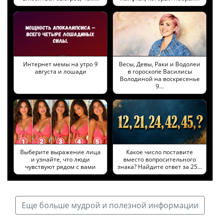
Интернет мемы на утро 9
Весы, Девы, Раки и Водолеи
августа и лошади
в гороскопе Василисы
Володиной на воскресенье
9…
Выберите выражение лица
Какое число поставите
и узнайте, что люди
вместо вопросительного
чувствуют рядом с вами
знака? Найдите ответ за 25…
Еще больше мудрой и полезной информации