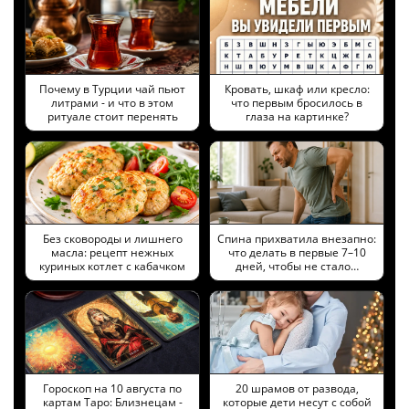
Почему в Турции чай пьют
Кровать, шкаф или кресло:
литрами - и что в этом
что первым бросилось в
ритуале стоит перенять
глаза на картинке?
Без сковороды и лишнего
Спина прихватила внезапно:
масла: рецепт нежных
что делать в первые 7–10
куриных котлет с кабачком
дней, чтобы не стало…
Гороскоп на 10 августа по
20 шрамов от развода,
картам Таро: Близнецам -
которые дети несут с собой