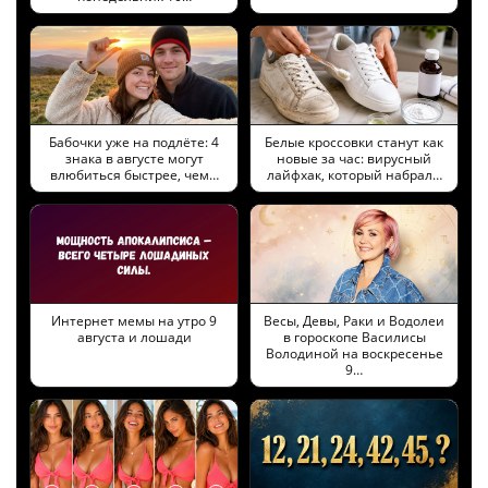
Бабочки уже на подлёте: 4
Белые кроссовки станут как
знака в августе могут
новые за час: вирусный
влюбиться быстрее, чем…
лайфхак, который набрал…
Интернет мемы на утро 9
Весы, Девы, Раки и Водолеи
августа и лошади
в гороскопе Василисы
Володиной на воскресенье
9…