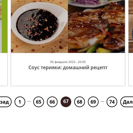
06 февраля 2023 , 20:05
Соус терияки: домашний рецепт
…
…
67
азад
1
65
66
68
69
74
Дал