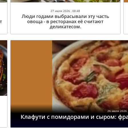
27 июля 2026 , 08:48
Люди годами выбрасывали эту часть
т
овоща - в ресторанах её считают
деликатесом.
26 июля 2026 ,
Клафути с помидорами и сыром: фра