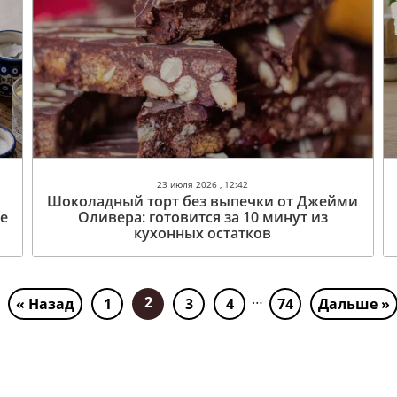
23 июля 2026 , 12:42
Шоколадный торт без выпечки от Джейми
те
Оливера: готовится за 10 минут из
кухонных остатков
…
2
« Назад
1
3
4
74
Дальше »