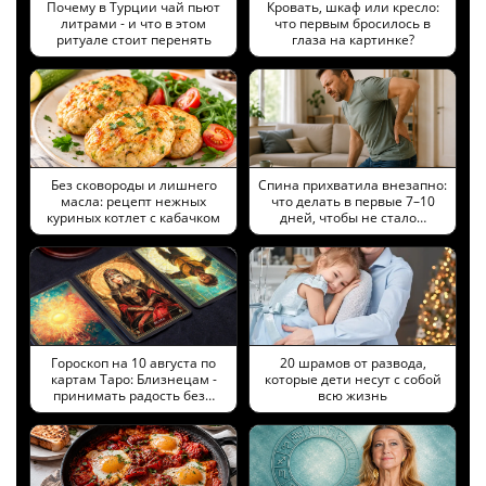
Почему в Турции чай пьют
Кровать, шкаф или кресло:
литрами - и что в этом
что первым бросилось в
ритуале стоит перенять
глаза на картинке?
Без сковороды и лишнего
Спина прихватила внезапно:
масла: рецепт нежных
что делать в первые 7–10
куриных котлет с кабачком
дней, чтобы не стало…
Гороскоп на 10 августа по
20 шрамов от развода,
картам Таро: Близнецам -
которые дети несут с собой
принимать радость без…
всю жизнь