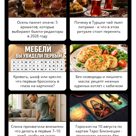
Осень пахнет иначе: 5
Почему в Турции чай пьют
ароматов, которые
литрами - и что в этом
выбирают бьюти-редакторы
ритуале стоит перенять
в 2026 году
Кровать, шкаф или кресло:
Без сковороды и лишнего
что первым бросилось в
масла: рецепт нежных
глаза на картинке?
куриных котлет с кабачком
Спина прихватила внезапно:
Гороскоп на 10 августа по
что делать в первые 7–10
картам Таро: Близнецам -
дней, чтобы не стало…
принимать радость без…