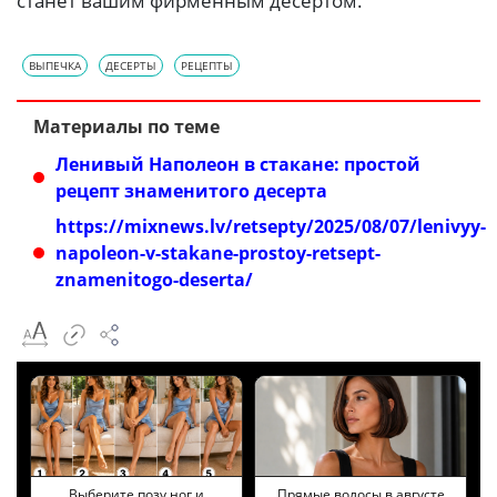
станет вашим фирменным десертом.
ВЫПЕЧКА
ДЕСЕРТЫ
РЕЦЕПТЫ
Материалы по теме
Ленивый Наполеон в стакане: простой
рецепт знаменитого десерта
https://mixnews.lv/retsepty/2025/08/07/lenivyy-
napoleon-v-stakane-prostoy-retsept-
znamenitogo-deserta/
Выберите позу ног и
Прямые волосы в августе