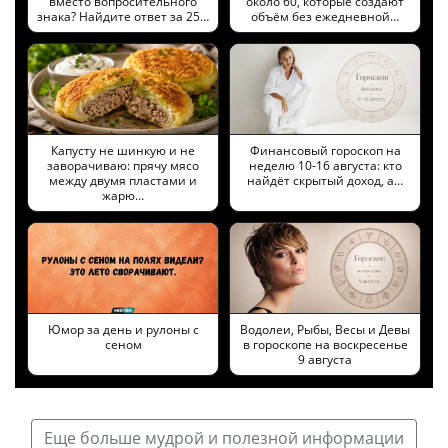
вместо вопросительного
около 60, которые создают
знака? Найдите ответ за 25…
объём без ежедневной…
Капусту не шинкую и не
Финансовый гороскоп на
заворачиваю: прячу мясо
неделю 10-16 августа: кто
между двумя пластами и
найдёт скрытый доход, а…
жарю…
Юмор за день и рулоны с
Водолеи, Рыбы, Весы и Девы
сеном
в гороскопе на воскресенье
9 августа
Еще больше мудрой и полезной информации