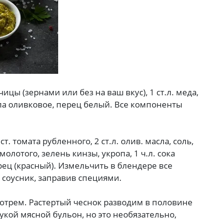
орчицы (зернами или без на ваш вкус), 1 ст.л. меда,
масла оливковое, перец белый. Все компоненты
ст. томата рубленного, 2 ст.л. олив. масла, соль,
олотого, зелень кинзы, укропа, 1 ч.л. сока
ерец (красный). Измельчить в блендере все
 соусник, заправив специями.
зотрем. Растертый чеснок разводим в половине
рукой мясной бульон, но это необязательно,