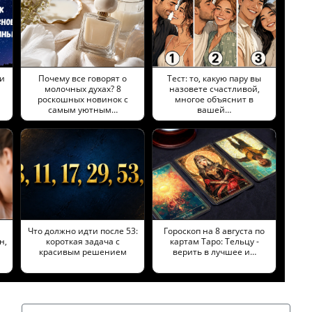
и
Почему все говорят о
Тест: то, какую пару вы
молочных духах? 8
назовете счастливой,
роскошных новинок с
многое объяснит в
самым уютным…
вашей…
Что должно идти после 53:
Гороскоп на 8 августа по
н,
короткая задача с
картам Таро: Тельцу -
красивым решением
верить в лучшее и…