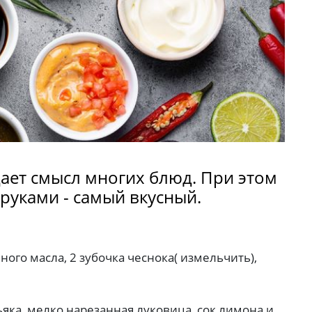
ает смысл многих блюд. При этом
руками - самый вкусный.
ьного масла, 2 зубочка чеснока( измельчить),
оньяка, мелко нарезанная луковица, сок лимона и