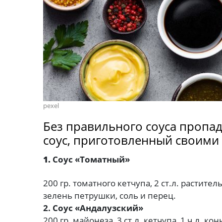
pexel
Без правильного соуса пропад
соус, приготовленный своими 
1.
Соус «Томатный»
200 гр. томатного кетчупа, 2 ст.л. растител
зелень петрушки, соль и перец.
2. Соус «Андалузский»
200 гр. майонеза, 3 ст.л. кетчупа, 1 ч.л. к