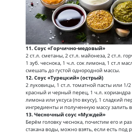
11. Соус «Горчично-медовый»
2 ст.л. сметаны, 2 ст.л. майонеза, 2 ст.л. г
1 зуб. чеснока, 1 ч.л. сок лимона, 1 ст.л 
смешать до густой однородной массы.
12. Соус «Турецкий» (острый)
2 луковицы, 1 ст.л. томатной пасты или 1/2 
красный и черный перец, 1 ч.л. кориандра м
лимона или уксуса (по вкусу), 1 сладкий п
ингредиенты и полученную массу залить в
13. Чесночный соус «Муждей»
Берём головку чеснока, почистим его и ра
стакана воды, можно взять, если есть под 