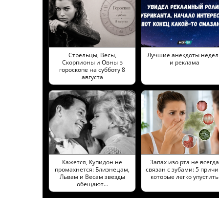
Стрельцы, Весы,
Лучшие анекдоты недел
Скорпионы и Овны в
и реклама
гороскопе на субботу 8
августа
Кажется, Купидон не
Запах изо рта не всегда
промахнется: Близнецам,
связан с зубами: 5 причи
Львам и Весам звезды
которые легко упустить
обещают…