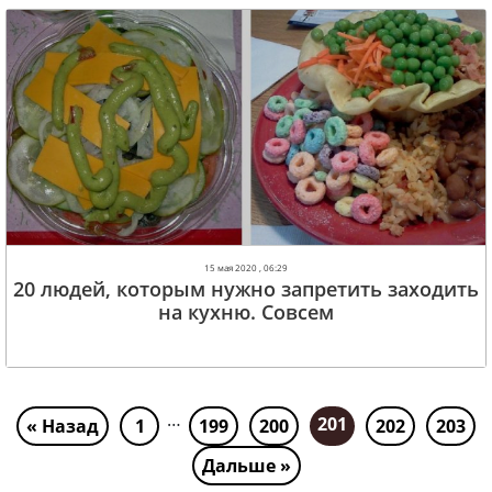
15 мая 2020 , 06:29
20 людей, которым нужно запретить заходить
на кухню. Совсем
…
201
« Назад
1
199
200
202
203
Дальше »