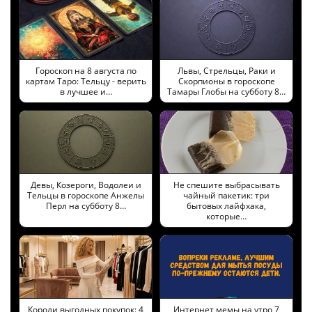
Гороскоп на 8 августа по
Львы, Стрельцы, Раки и
картам Таро: Тельцу - верить
Скорпионы в гороскопе
в лучшее и…
Тамары Глобы на субботу 8…
Девы, Козероги, Водолеи и
Не спешите выбрасывать
Тельцы в гороскопе Анжелы
чайный пакетик: три
Перл на субботу 8…
бытовых лайфхака,
которые…
Короли выгодных покупок: 4
Интернет мемы на утро 7