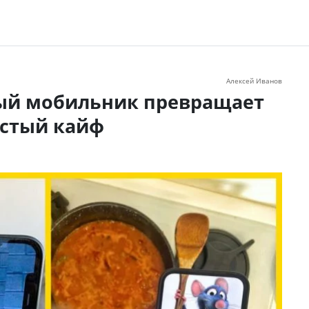
Алексей Иванов
ный мобильник превращает
истый кайф