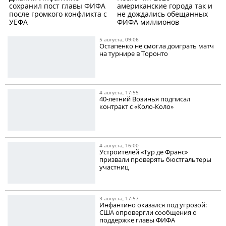
сохранил пост главы ФИФА
американские города так и
после громкого конфликта с
не дождались обещанных
УЕФА
ФИФА миллионов
5 августа, 09:06
Остапенко не смогла доиграть матч
на турнире в Торонто
4 августа, 17:55
40-летний Возинья подписал
контракт с «Коло-Коло»
4 августа, 16:00
Устроителей «Тур де Франс»
призвали проверять бюстгальтеры
участниц
3 августа, 17:57
Инфантино оказался под угрозой:
США опровергли сообщения о
поддержке главы ФИФА