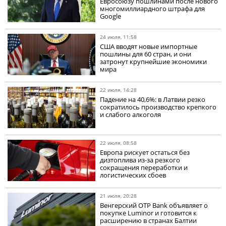
Евросоюзу пошлинами после нового
многомиллиардного штрафа для
Google
24 июля, 11:58
США вводят новые импортные
пошлины для 60 стран, и они
затронут крупнейшие экономики
мира
22 июля, 14:28
Падение на 40,6%: в Латвии резко
сократилось производство крепкого
и слабого алкоголя
22 июля, 08:58
Европа рискует остаться без
дизтоплива из-за резкого
сокращения переработки и
логистических сбоев
21 июля, 20:28
Венгерский OTP Bank объявляет о
покупке Luminor и готовится к
расширению в странах Балтии