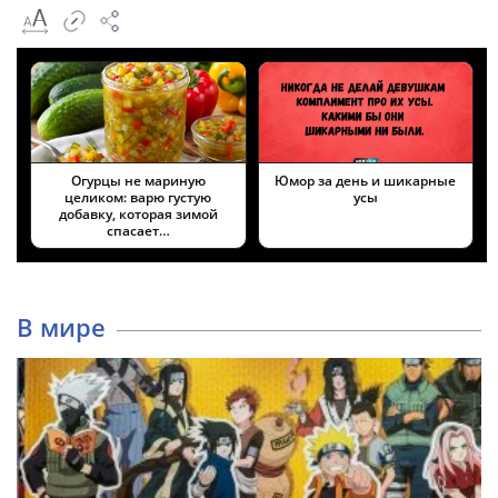
Огурцы не мариную
Юмор за день и шикарные
целиком: варю густую
усы
добавку, которая зимой
спасает…
В мире