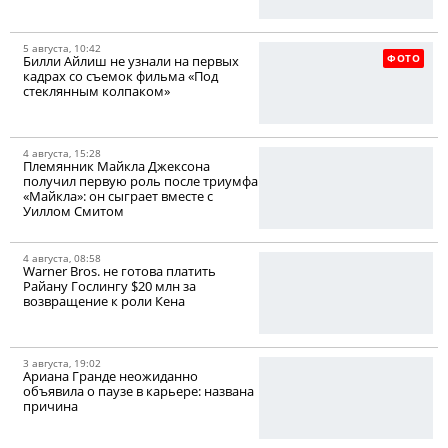
5 августа, 10:42
ФОТО
Билли Айлиш не узнали на первых
кадрах со съемок фильма «Под
стеклянным колпаком»
4 августа, 15:28
Племянник Майкла Джексона
получил первую роль после триумфа
«Майкла»: он сыграет вместе с
Уиллом Смитом
4 августа, 08:58
Warner Bros. не готова платить
Райану Гослингу $20 млн за
возвращение к роли Кена
3 августа, 19:02
Ариана Гранде неожиданно
объявила о паузе в карьере: названа
причина