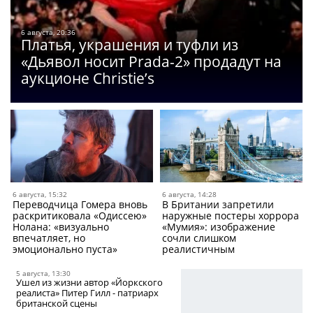
6 августа, 20:36
Платья, украшения и туфли из
«Дьявол носит Prada-2» продадут на
аукционе Christie’s
6 августа, 15:32
6 августа, 14:28
Переводчица Гомера вновь
В Британии запретили
раскритиковала «Одиссею»
наружные постеры хоррора
Нолана: «визуально
«Мумия»: изображение
впечатляет, но
сочли слишком
эмоционально пуста»
реалистичным
5 августа, 13:30
Ушел из жизни автор «Йоркского
реалиста» Питер Гилл - патриарх
британской сцены