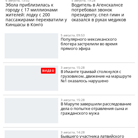
6 августа, 13:02
5 августа, 19:28
Эбола приблизилась к
Водитель в Агенскалнсе
городу с 17 миллионами
потребовал звонок
жителей: лодку с 200
президенту, спел гимн и
пассажирами перехватили у
оказался в руках медиков
Киншасы в Конго
5 августа, 09:53
Популярного мексиканского
блогера застрелили во время
прямого эфира
3 августа, 15:28
ВИДЕО
В Иманте трамвай столкнулся с
грузовиком, движение на маршруте
№1 оказалось нарушено
3 августа, 15:28
В Марупе завершили расследование
дела о попытке отравления сына и
гражданского мужа
3 августа, 14:28
Бывшего участника латвийского