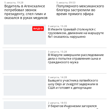
5 августа, 19:28
5 августа, 09:53
Водитель в Агенскалнсе
Популярного мексиканского
потребовал звонок
блогера застрелили во
президенту, спел гимн и
время прямого эфира
оказался в руках медиков
3 августа, 15:28
ВИДЕО
В Иманте трамвай столкнулся с
грузовиком, движение на маршруте
№1 оказалось нарушено
3 августа, 15:28
В Марупе завершили расследование
дела о попытке отравления сына и
гражданского мужа
3 августа, 14:28
Бывшего участника латвийского
шоу Dejo ar zvaigzni! задержали в
США и готовят к депортации
2 августа, 18:55
У берегов Индонезии загорелся