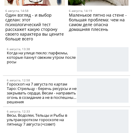
6 августа, 14:58
6 августа, 14:19
Один взгляд - и выбор
Маленькое пятно на стене -
сделан: этот
большая проблема: чем на
психологический тест
самом деле опасна
расскажет какую сторону
домашняя плесень
своего характера вы цените
больше всего
6 августа, 13:38
Когда на улице пекло: парфюмы,
которые пахнут свежим утром после
росы
6 августа, 12:58
Гороскоп на 7 августа по картам
Таро: Стрельцу - беречь ресурсы и не
закрывать сердце, Весам - направить
огонь в созидание а не в поспешные
решения
6 августа, 12:33
Весы, Водолеи, Тельцы и Рыбы в
ультракоротком гороскопе на
пятницу 7 августа (+совет)