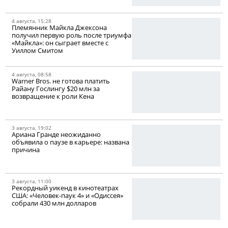
4 августа, 15:28
Племянник Майкла Джексона
получил первую роль после триумфа
«Майкла»: он сыграет вместе с
Уиллом Смитом
4 августа, 08:58
Warner Bros. не готова платить
Райану Гослингу $20 млн за
возвращение к роли Кена
3 августа, 19:02
Ариана Гранде неожиданно
объявила о паузе в карьере: названа
причина
3 августа, 11:00
Рекордный уикенд в кинотеатрах
США: «Человек-паук 4» и «Одиссея»
собрали 430 млн долларов