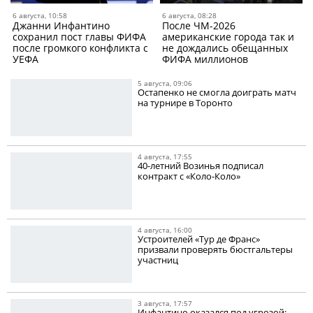
6 августа, 10:58
6 августа, 08:28
Джанни Инфантино
После ЧМ-2026
сохранил пост главы ФИФА
американские города так и
после громкого конфликта с
не дождались обещанных
УЕФА
ФИФА миллионов
5 августа, 09:06
Остапенко не смогла доиграть матч
на турнире в Торонто
4 августа, 17:55
40-летний Возинья подписал
контракт с «Коло-Коло»
4 августа, 16:00
Устроителей «Тур де Франс»
призвали проверять бюстгальтеры
участниц
3 августа, 17:57
Инфантино оказался под угрозой: