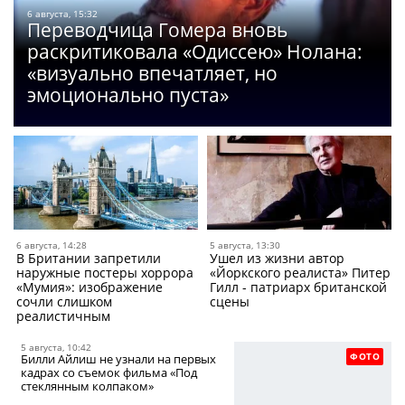
6 августа, 15:32
Переводчица Гомера вновь
раскритиковала «Одиссею» Нолана:
«визуально впечатляет, но
эмоционально пуста»
6 августа, 14:28
5 августа, 13:30
В Британии запретили
Ушел из жизни автор
наружные постеры хоррора
«Йоркского реалиста» Питер
«Мумия»: изображение
Гилл - патриарх британской
сочли слишком
сцены
реалистичным
5 августа, 10:42
ФОТО
Билли Айлиш не узнали на первых
кадрах со съемок фильма «Под
стеклянным колпаком»