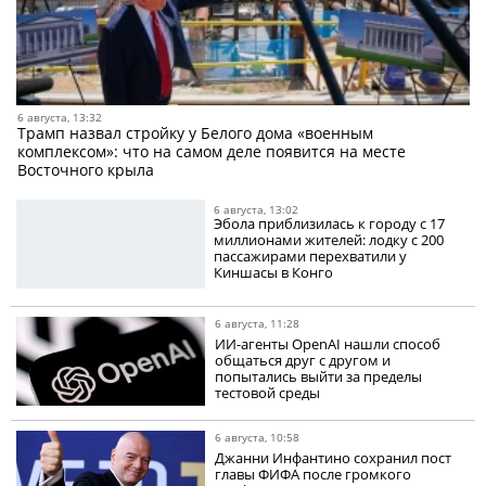
6 августа, 13:32
Трамп назвал стройку у Белого дома «военным
комплексом»: что на самом деле появится на месте
Восточного крыла
6 августа, 13:02
Эбола приблизилась к городу с 17
миллионами жителей: лодку с 200
пассажирами перехватили у
Киншасы в Конго
6 августа, 11:28
ИИ-агенты OpenAI нашли способ
общаться друг с другом и
попытались выйти за пределы
тестовой среды
6 августа, 10:58
Джанни Инфантино сохранил пост
главы ФИФА после громкого