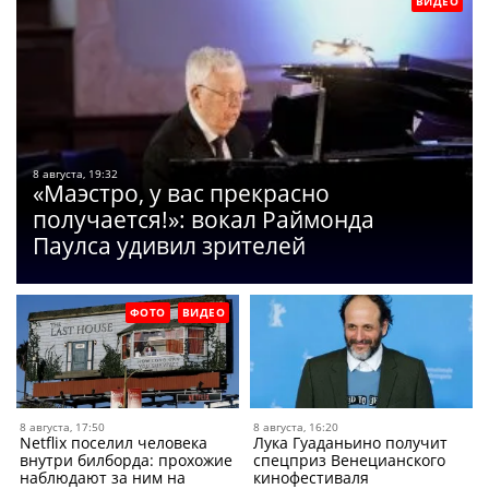
ВИДЕО
8 августа, 19:32
«Маэстро, у вас прекрасно
получается!»: вокал Раймонда
Паулса удивил зрителей
ФОТО
ВИДЕО
8 августа, 17:50
8 августа, 16:20
Netflix поселил человека
Лука Гуаданьино получит
внутри билборда: прохожие
спецприз Венецианского
наблюдают за ним на
кинофестиваля