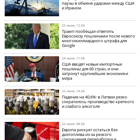
паузы в обмене ударами между США
и Ираном
25 июля, 12:58
Трамп пообещал ответить
Евросоюзу пошлинами после нового
многомиллиардного штрафа для
Google
24 июля, 11:58
США вводят новые импортные
пошлины для 60 стран, и они
затронут крупнейшие экономики
мира
22 июля, 14:28
Падение на 40,6%: в Латвии резко
сократилось производство крепкого
и слабого алкоголя
22 июля, 08:58
Европа рискует остаться без
дизтоплива из-за резкого
сокращения переработки и