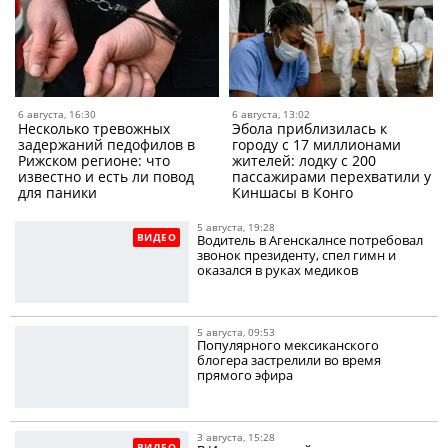
6 августа, 16:30
6 августа, 13:02
Несколько тревожных
Эбола приблизилась к
задержаний педофилов в
городу с 17 миллионами
Рижском регионе: что
жителей: лодку с 200
известно и есть ли повод
пассажирами перехватили у
для паники
Киншасы в Конго
5 августа, 19:28
ВИДЕО
Водитель в Агенскалнсе потребовал
звонок президенту, спел гимн и
оказался в руках медиков
5 августа, 09:53
Популярного мексиканского
блогера застрелили во время
прямого эфира
3 августа, 15:28
ВИДЕО