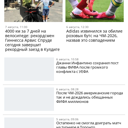
7 августа, 11:00
6 августа, 12:30
4000 км за 7 дней на
Adidas извинился за обилие
велосипеде: рекордсмен
розовых бутс на ЧМ-2026,
Гиннесса Арвис Спруде
назвав это совпадением
сегодня завершит
рекордный заезд в Кулдиге
6 августа, 10:58
Джанни Инфантино сохранил пост
главы ФИФА после громкого
конфликта с УЕФА
6 августа, 08:28
После ЧМ-2026 американские города
так и не дождались обещанных
ФИФА миллионов
5 августа, 09:06
Остапенко не смогла доиграть матч
на турнире в Торонто