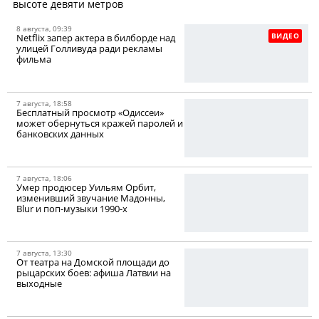
высоте девяти метров
8 августа, 09:39
ВИДЕО
Netflix запер актера в билборде над
улицей Голливуда ради рекламы
фильма
7 августа, 18:58
Бесплатный просмотр «Одиссеи»
может обернуться кражей паролей и
банковских данных
7 августа, 18:06
Умер продюсер Уильям Орбит,
изменивший звучание Мадонны,
Blur и поп-музыки 1990-х
7 августа, 13:30
От театра на Домской площади до
рыцарских боев: афиша Латвии на
выходные