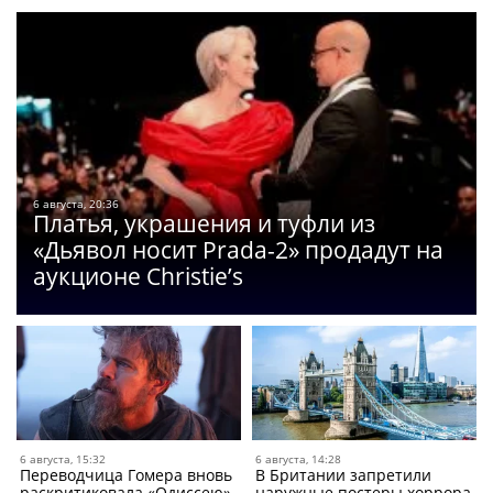
6 августа, 20:36
Платья, украшения и туфли из
«Дьявол носит Prada-2» продадут на
аукционе Christie’s
6 августа, 15:32
6 августа, 14:28
Переводчица Гомера вновь
В Британии запретили
раскритиковала «Одиссею»
наружные постеры хоррора