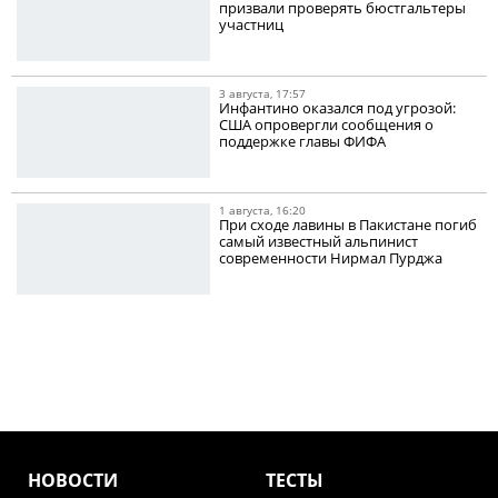
призвали проверять бюстгальтеры
участниц
3 августа, 17:57
Инфантино оказался под угрозой:
США опровергли сообщения о
поддержке главы ФИФА
1 августа, 16:20
При сходе лавины в Пакистане погиб
самый известный альпинист
современности Нирмал Пурджа
НОВОСТИ
ТЕСТЫ