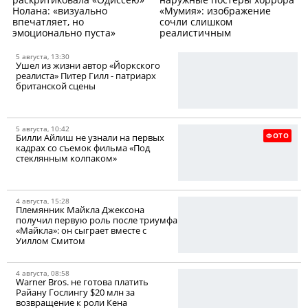
Нолана: «визуально
«Мумия»: изображение
впечатляет, но
сочли слишком
эмоционально пуста»
реалистичным
5 августа, 13:30
Ушел из жизни автор «Йоркского
реалиста» Питер Гилл - патриарх
британской сцены
5 августа, 10:42
ФОТО
Билли Айлиш не узнали на первых
кадрах со съемок фильма «Под
стеклянным колпаком»
4 августа, 15:28
Племянник Майкла Джексона
получил первую роль после триумфа
«Майкла»: он сыграет вместе с
Уиллом Смитом
4 августа, 08:58
Warner Bros. не готова платить
Райану Гослингу $20 млн за
возвращение к роли Кена