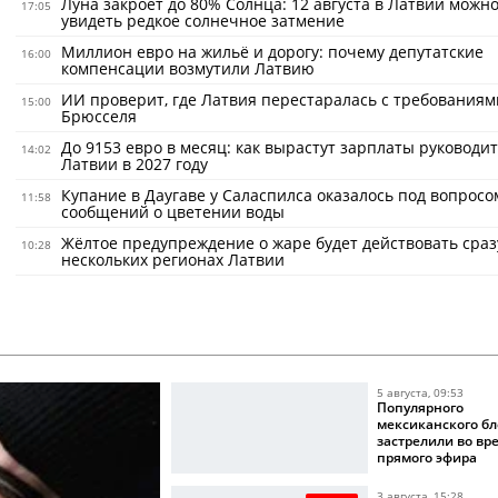
Луна закроет до 80% Солнца: 12 августа в Латвии можно
17:05
увидеть редкое солнечное затмение
Миллион евро на жильё и дорогу: почему депутатские
16:00
компенсации возмутили Латвию
ИИ проверит, где Латвия перестаралась с требованиям
15:00
Брюсселя
До 9153 евро в месяц: как вырастут зарплаты руководи
14:02
Латвии в 2027 году
Купание в Даугаве у Саласпилса оказалось под вопросо
11:58
сообщений о цветении воды
Жёлтое предупреждение о жаре будет действовать сраз
10:28
нескольких регионах Латвии
5 августа, 09:53
Популярного
мексиканского бл
застрелили во вр
прямого эфира
3 августа, 15:28