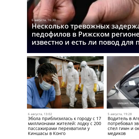
6 августа, 16:30
Несколько тревожных задерж
педофилов в Рижском регионе
известно и есть ли повод для
6 августа, 13:02
5 августа, 19:28
Эбола приблизилась к городу с 17
Водитель в Аг
миллионами жителей: лодку с 200
потребовал зв
пассажирами перехватили у
спел гимн и о
Киншасы в Конго
медиков