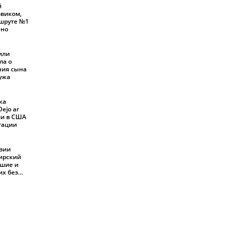
й
овиком,
шруте №1
ено
или
ла о
ния сына
мужа
ка
ejo ar
али в США
ртации
езии
жирский
бшие и
их без