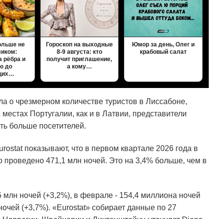
ольше не
Гороскоп на выходные
Юмор за день, Олег и
ликом:
8-9 августа: кто
крабовый салат
а рёбра и
получит приглашение,
ю до
а кому…
щих…
ла о чрезмерном количестве туристов в Лиссабоне,
 местах Португалии, как и в Латвии, представители
ть больше посетителей.
ostat показывают, что в первом квартале 2026 года в
 проведено 471,1 млн ночей. Это на 3,4% больше, чем в
млн ночей (+3,2%), в феврале - 154,4 миллиона ночей
 ночей (+3,7%). «Eurostat» собирает данные по 27