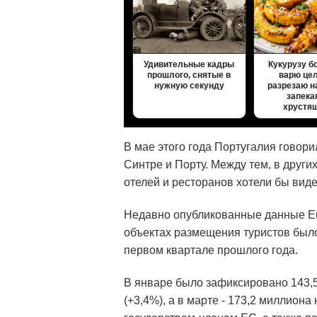
Удивительные кадры
Кукурузу б
прошлого, снятые в
варю це
нужную секунду
разрезаю н
запека
хрустя
В мае этого года Португалия говори
Синтре и Порту. Между тем, в других
отелей и ресторанов хотели бы виде
Недавно опубликованные данные Eur
объектах размещения туристов было
первом квартале прошлого года.
В январе было зафиксировано 143,5 
(+3,4%), а в марте - 173,2 миллиона