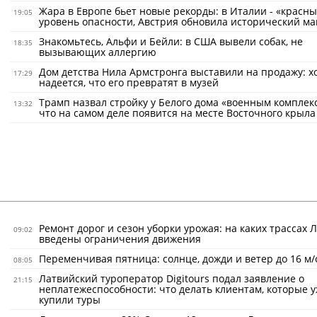
Жара в Европе бьет новые рекорды: в Италии - «красн
19:05
уровень опасности, Австрия обновила исторический м
Знакомьтесь, Альфи и Бейли: в США вывели собак, не
18:35
вызывающих аллергию
Дом детства Нила Армстронга выставили на продажу: х
17:29
надеется, что его превратят в музей
Трамп назвал стройку у Белого дома «военным комплек
13:32
что на самом деле появится на месте Восточного крыла
Ремонт дорог и сезон уборки урожая: на каких трассах 
09:02
введены ограничения движения
Переменчивая пятница: солнце, дожди и ветер до 16 м/
08:05
Латвийский туроператор Digitours подал заявление о
21:15
неплатежеспособности: что делать клиентам, которые 
купили туры