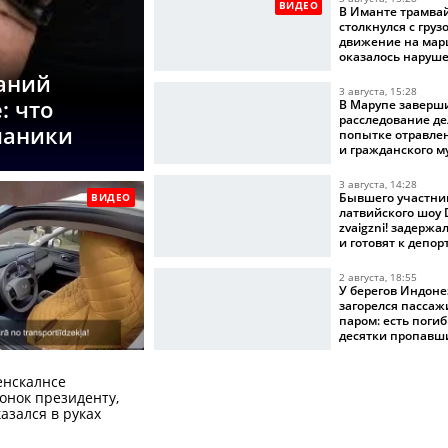
ВИДЕО
В Иманте трамва
столкнулся с груз
движение на мар
оказалось наруш
аний
3 августа, 15:28
: что
В Марупе заверш
расследование де
 паники
попытке отравле
и гражданского 
3 августа, 14:28
Бывшего участни
ВИДЕО
латвийского шоу D
zvaigzni! задерж
и готовят к депо
2 августа, 18:55
У берегов Индон
загорелся пасса
паром: есть поги
десятки пропавш
вести
енскалнсе
онок президенту,
казался в руках