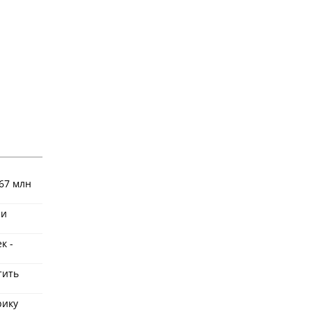
67 млн
 и
к -
тить
рику