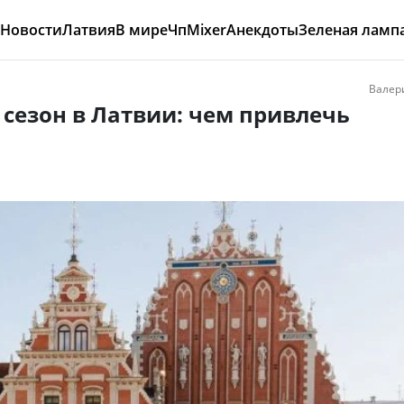
Новости
Латвия
В мире
Чп
Mixer
Анекдоты
Зеленая ламп
Валер
сезон в Латвии: чем привлечь