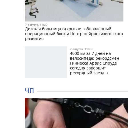
7 августа, 11:30
Детская больница открывает обновлённый
операционный блок и Центр нейропсихического
развития
7 августа, 11:00
4000 км за 7 дней на
велосипеде: рекордсмен
Гиннесса Арвис Спруде
сегодня завершит
рекордный заезд в
Кулдиге
ЧП