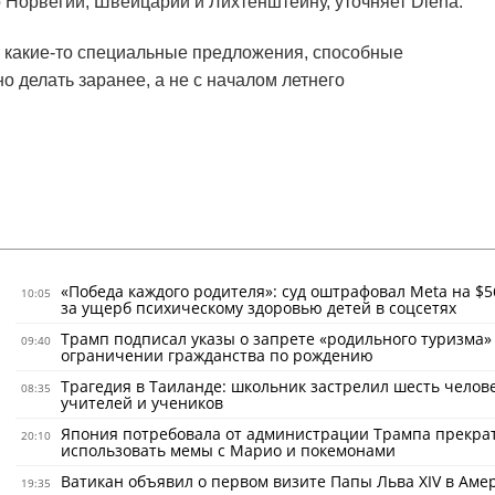
о Норвегии, Швейцарии и Лихтенштейну, уточняет Diena.
 какие-то специальные предложения, способные
о делать заранее, а не с началом летнего
«Победа каждого родителя»: суд оштрафовал Meta на $5
10:05
за ущерб психическому здоровью детей в соцсетях
Трамп подписал указы о запрете «родильного туризма»
09:40
ограничении гражданства по рождению
Трагедия в Таиланде: школьник застрелил шесть челове
08:35
учителей и учеников
Япония потребовала от администрации Трампа прекра
20:10
использовать мемы с Марио и покемонами
Ватикан объявил о первом визите Папы Льва XIV в Аме
19:35