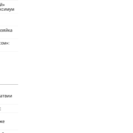
ый»
аксимум
озяйка
сом»:
Латвии
с
уже