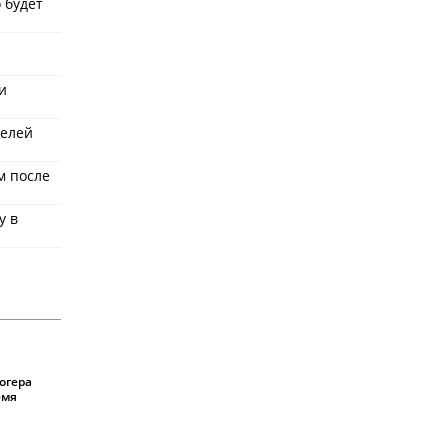
 будет
и
телей
м после
у в
огера
емя