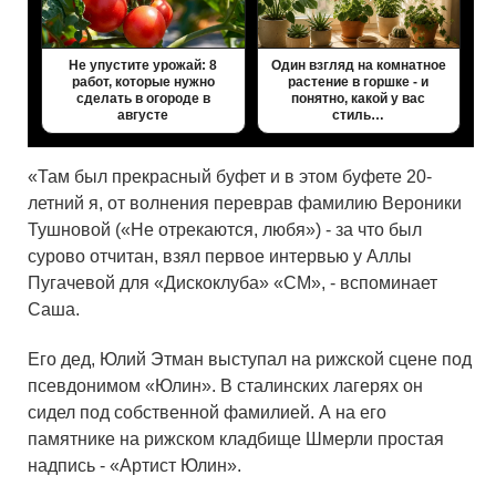
Не упустите урожай: 8
Один взгляд на комнатное
работ, которые нужно
растение в горшке - и
сделать в огороде в
понятно, какой у вас
августе
стиль…
«Там был прекрасный буфет и в этом буфете 20-
летний я, от волнения переврав фамилию Вероники
Тушновой («Не отрекаются, любя») - за что был
сурово отчитан, взял первое интервью у Аллы
Пугачевой для «Дискоклуба» «СМ», - вспоминает
Саша.
Его дед, Юлий Этман выступал на рижской сцене под
псевдонимом «Юлин». В сталинских лагерях он
сидел под собственной фамилией. А на его
памятнике на рижском кладбище Шмерли простая
надпись - «Артист Юлин».