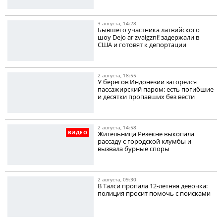
3 августа, 14:28
Бывшего участника латвийского
шоу Dejo ar zvaigzni! задержали в
США и готовят к депортации
2 августа, 18:55
У берегов Индонезии загорелся
пассажирский паром: есть погибшие
и десятки пропавших без вести
2 августа, 14:58
ВИДЕО
Жительница Резекне выкопала
рассаду с городской клумбы и
вызвала бурные споры
2 августа, 09:30
В Талси пропала 12-летняя девочка:
полиция просит помочь с поисками