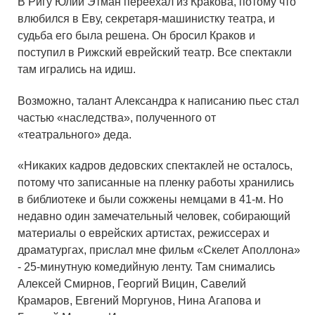
В Ригу Юлий Этман переехал из Кракова, потому что
влюбился в Еву, секретаря-машинистку театра, и
судьба его была решена. Он бросил Краков и
поступил в Рижский еврейский театр. Все спектакли
там игрались на идиш.
Возможно, талант Александра к написанию пьес стал
частью «наследства», полученного от
«театрального» деда.
«Никаких кадров дедовских спектаклей не осталось,
потому что записанные на пленку работы хранились
в библиотеке и были сожжены немцами в 41-м. Но
недавно один замечательный человек, собирающий
материалы о еврейских артистах, режиссерах и
драматургах, прислал мне фильм «Скелет Аполлона»
- 25-минутную комедийную ленту. Там снимались
Алексей Смирнов, Георгий Вицин, Савелий
Крамаров, Евгений Моргунов, Нина Агапова и