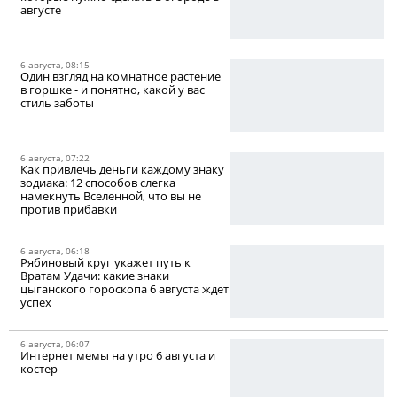
августе
6 августа, 08:15
Один взгляд на комнатное растение
в горшке - и понятно, какой у вас
стиль заботы
6 августа, 07:22
Как привлечь деньги каждому знаку
зодиака: 12 способов слегка
намекнуть Вселенной, что вы не
против прибавки
6 августа, 06:18
Рябиновый круг укажет путь к
Вратам Удачи: какие знаки
цыганского гороскопа 6 августа ждет
успех
6 августа, 06:07
Интернет мемы на утро 6 августа и
костер