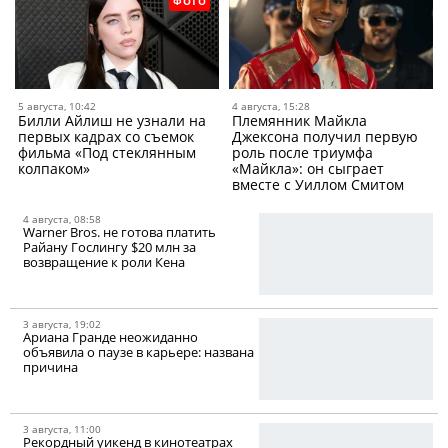
ФОТО
5 августа, 10:42
4 августа, 15:28
Билли Айлиш не узнали на
Племянник Майкла
первых кадрах со съемок
Джексона получил первую
фильма «Под стеклянным
роль после триумфа
колпаком»
«Майкла»: он сыграет
вместе с Уиллом Смитом
4 августа, 08:58
Warner Bros. не готова платить
Райану Гослингу $20 млн за
возвращение к роли Кена
3 августа, 19:02
Ариана Гранде неожиданно
объявила о паузе в карьере: названа
причина
3 августа, 11:00
Рекордный уикенд в кинотеатрах