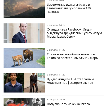
Извержение вулкана Фуэго в
Гватемале: эвакуированы 1700
человек
5 августа, 14:15
Скандал из-за Facebook: Индия
выдвинула трехдневный ультиматум
Марку Цукербергу
5 августа, 11:39
Три львицы погибли в зоопарке
Токио во время аномальной жары
5 августа, 11:22
Вундеркинд из США стал самым
молодым профессором в мире
5 августа, 09:53
Популярного мексиканского