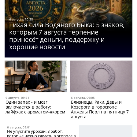
6 августа, 10:38
Тихая сила Водяного Быка: 5 знаков,
которым 7 августа терпение
принесёт деньги, поддержку и
хорошие новости
6 августа, 09:51
6 августа, 09:05
Один запах - и мозг
Близнецы, Раки, Девы и
включается в работу:
Козероги в гороскопе
лайфхак с ароматом-якорем
Анжелы Перл на пятницу 7
августа
6 августа, 09:01
Не упустите урожай: 8 работ,
которые нужно сделать в огороде в