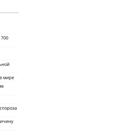
1700
льной
в мире
мя
спороза
ричину