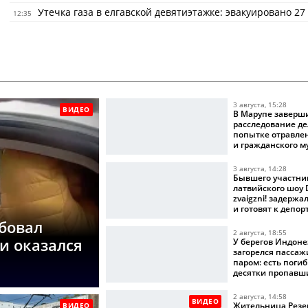
Утечка газа в елгавской девятиэтажке: эвакуировано 27
12:35
3 августа, 15:28
ВИДЕО
В Марупе заверш
расследование де
попытке отравле
и гражданского 
3 августа, 14:28
Бывшего участни
латвийского шоу D
zvaigzni! задерж
и готовят к депо
ебовал
2 августа, 18:55
 и оказался
У берегов Индон
загорелся пасса
паром: есть поги
десятки пропавш
вести
2 августа, 14:58
ВИДЕО
Жительница Резе
ВИДЕО