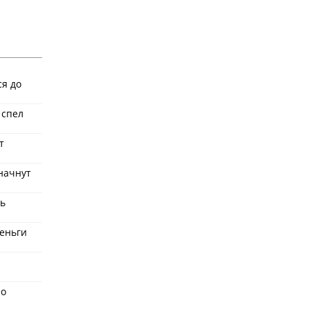
ся до
 спел
т
начнут
ть
деньги
но