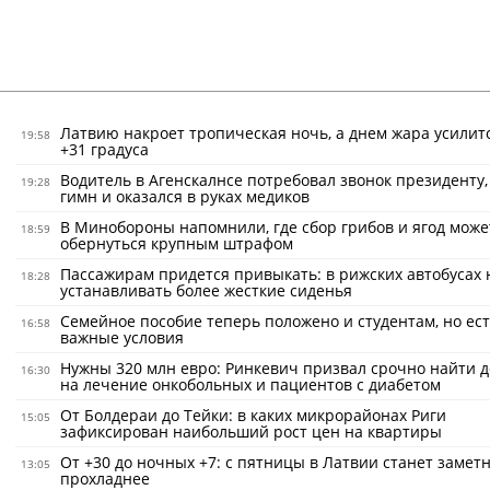
Латвию накроет тропическая ночь, а днем жара усилит
19:58
+31 градуса
Водитель в Агенскалнсе потребовал звонок президенту,
19:28
гимн и оказался в руках медиков
В Минобороны напомнили, где сбор грибов и ягод може
18:59
обернуться крупным штрафом
Пассажирам придется привыкать: в рижских автобусах 
18:28
устанавливать более жесткие сиденья
Семейное пособие теперь положено и студентам, но ес
16:58
важные условия
Нужны 320 млн евро: Ринкевич призвал срочно найти 
16:30
на лечение онкобольных и пациентов с диабетом
От Болдераи до Тейки: в каких микрорайонах Риги
15:05
зафиксирован наибольший рост цен на квартиры
От +30 до ночных +7: с пятницы в Латвии станет замет
13:05
прохладнее