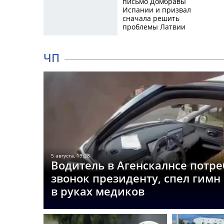
письмо Домбравы
Испании и призвал
сначала решить
проблемы Латвии
ЧП
5 августа, 19:28
Водитель в Агенскалнсе потр
звонок президенту, спел гимн
в руках медиков