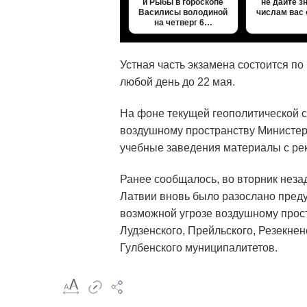
и Рыбы в гороскопе
не дайте 
Василисы володиной
числам вас
на четверг 6…
Устная часть экзамена состоится п
любой день до 22 мая.
На фоне текущей геополитической с
воздушному пространству Министерс
учебные заведения материалы с ре
Ранее сообщалось, во вторник неза
Латвии вновь было разослано пред
возможной угрозе воздушному прост
Лудзенского, Прейльского, Резекнен
Гулбенского муниципалитетов.