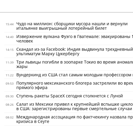
Чудо на миллион: сборщики мусора нашли и вернули
15:44
итальянке выигрышный лотерейный билет
Извержение вулкана Фуэго в Гватемале: эвакуированы 
14:40
человек
Скандал из-за Facebook: Индия выдвинула трехдневный
14:15
ультиматум Марку Цукербергу
Три львицы погибли в зоопарке Токио во время анома
11:39
жары
Вундеркинд из США стал самым молодым профессором 
11:22
Популярного мексиканского блогера застрелили во вре
09:53
прямого эфира
Ступень ракеты SpaceX сегодня столкнется с Луной
09:30
Салат из Мексики привел к крупнейшей вспышке цикло
08:26
в США: зарегистрированы первые смертельные случаи
Международная ассоциация по фактчекингу назвала п
08:02
кризиса в Сеуте