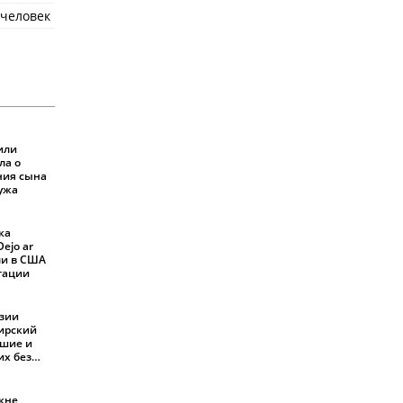
 человек
или
ла о
ния сына
мужа
ка
ejo ar
али в США
ртации
езии
жирский
бшие и
их без
кне