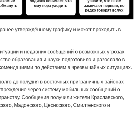
знакомым
зодиака понимает, что
узнайте, что в вас
 обмануть
ему пора уходить
замечают первым, но
редко говорят вслух
о ранее утверждённому графику и может проходить в
итуации и недавних сообщений о возможных угрозах
тво образования и науки подготовило и разослало в
комендациями по действиям в чрезвычайных ситуациях.
долго до полудня в восточных приграничных районах
упреждение через систему мобильных сообщений о
ранству. Сообщения получили жители Краславского,
ского, Мадонского, Цесисского, Смилтенского и