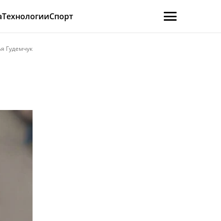
а
Технологии
Спорт
я Гудемчук