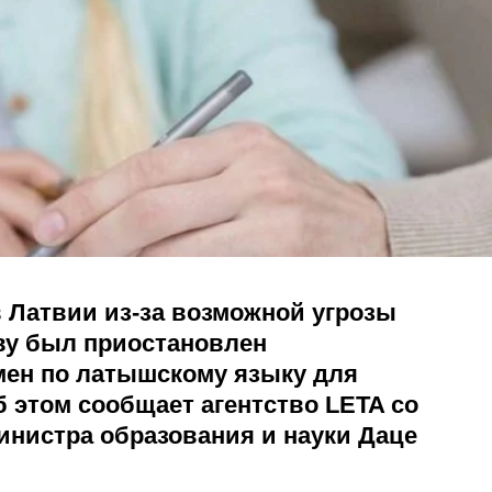
в Латвии из-за возможной угрозы
ву был приостановлен
мен по латышскому языку для
б этом сообщает агентство LETA со
инистра образования и науки Даце