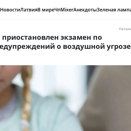
Новости
Латвия
В мире
Чп
Mixer
Анекдоты
Зеленая ламп
Наталь
л приостановлен экзамен по
едупреждений о воздушной угрозе