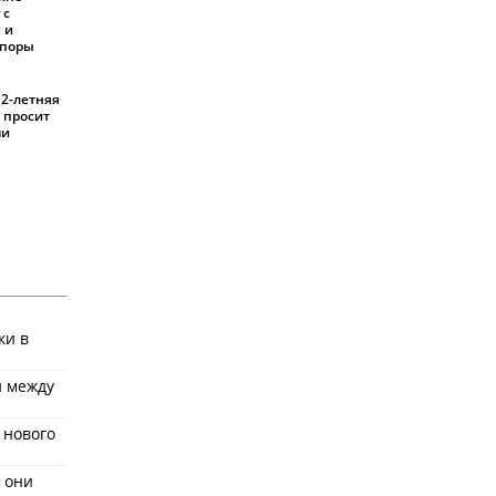
 с
 и
споры
12-летняя
 просит
ми
ки в
и между
 нового
 они