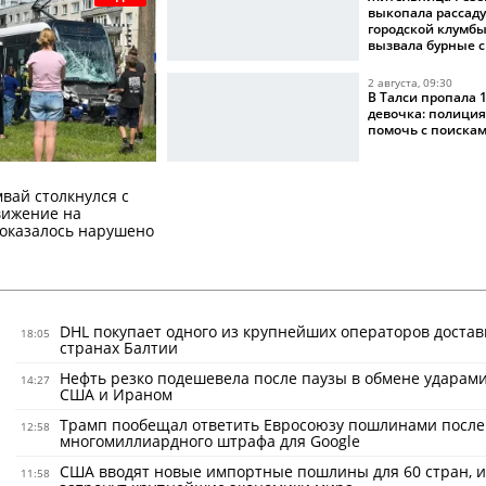
выкопала рассаду
городской клумбы
вызвала бурные 
2 августа, 09:30
В Талси пропала 
девочка: полиция
помочь с поиска
вай столкнулся с
вижение на
оказалось нарушено
DHL покупает одного из крупнейших операторов достав
18:05
странах Балтии
Нефть резко подешевела после паузы в обмене ударам
14:27
США и Ираном
Трамп пообещал ответить Евросоюзу пошлинами после
12:58
многомиллиардного штрафа для Google
США вводят новые импортные пошлины для 60 стран, и
11:58