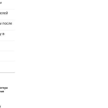
и
телей
м после
у в
огера
емя
й