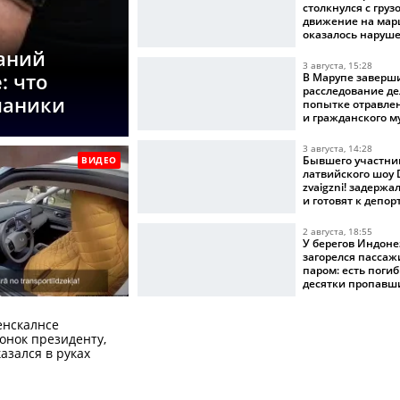
столкнулся с груз
движение на мар
оказалось наруш
аний
3 августа, 15:28
: что
В Марупе заверш
расследование де
 паники
попытке отравле
и гражданского 
3 августа, 14:28
Бывшего участни
ВИДЕО
латвийского шоу D
zvaigzni! задерж
и готовят к депо
2 августа, 18:55
У берегов Индон
загорелся пасса
паром: есть поги
десятки пропавш
вести
енскалнсе
онок президенту,
казался в руках