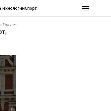
а
Технологии
Спорт
я Гудемчук
от,