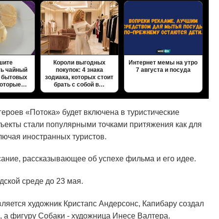
шите
Короли выгодных
Интернет мемы на утро
ь чайный
покупок: 4 знака
7 августа и посуда
и бытовых
зодиака, которых стоит
которые…
брать с собой в…
ероев «Потока» будет включена в туристические
объекты стали популярными точками притяжения как для
ключая иностранных туристов.
ание, рассказывающее об успехе фильма и его идее.
дской среде до 23 мая.
вляется художник Кристапс Андерсонс, Капибару создал
, а фигуру Собаки - художница Инесе Валтера.