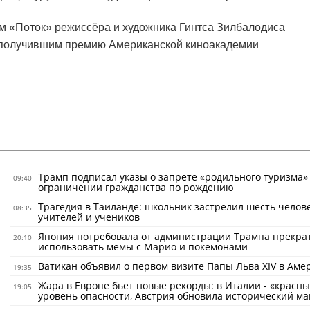
 «Поток» режиссёра и художника Гинтса Зилбалодиса
 получившим премию Американской киноакадемии
Трамп подписал указы о запрете «родильного туризма»
09:40
ограничении гражданства по рождению
Трагедия в Таиланде: школьник застрелил шесть челове
08:35
учителей и учеников
Япония потребовала от администрации Трампа прекра
20:10
использовать мемы с Марио и покемонами
Ватикан объявил о первом визите Папы Льва XIV в Аме
19:35
Жара в Европе бьет новые рекорды: в Италии - «красн
19:05
уровень опасности, Австрия обновила исторический м