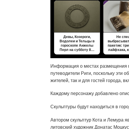
Девы, Козероги,
Не спе
Водолеи и Тельцы в
выбрасыват
гороскопе Анжелы
пакетик: тр
Перл на субботу 8…
лайфхака, 
Информация о местах размещения г
путеводители Риги, поскольку эти 
жителей, так и для гостей города, в
Каждому персонажу добавлено опис
Скульптуры будут находиться в горо
Автором скульптур Кота и Лемура я
литовский художник Донатас Моцкус