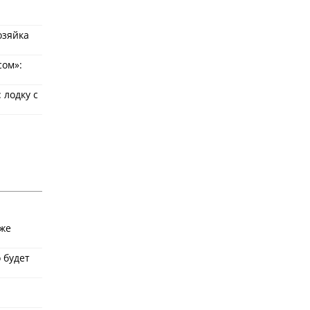
озяйка
сом»:
 лодку с
уже
 будет