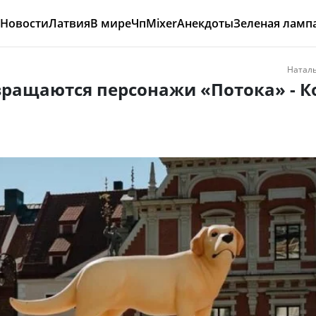
Новости
Латвия
В мире
Чп
Mixer
Анекдоты
Зеленая ламп
Наталь
вращаются персонажи «Потока» - К