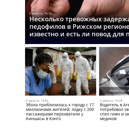
6 августа, 16:30
Несколько тревожных задерж
педофилов в Рижском регионе
известно и есть ли повод для
6 августа, 13:02
5 августа, 19:28
Эбола приблизилась к городу с 17
Водитель в Аг
миллионами жителей: лодку с 200
потребовал зв
пассажирами перехватили у
спел гимн и о
Киншасы в Конго
медиков