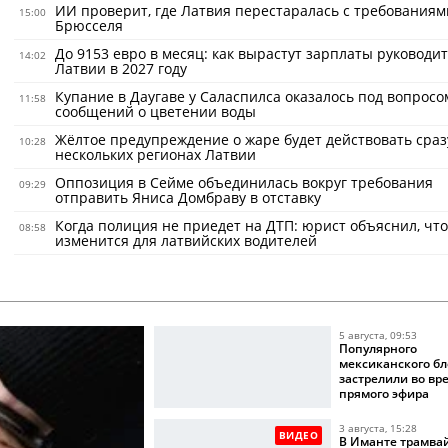
ИИ проверит, где Латвия перестаралась с требованиям
15:00
Брюсселя
До 9153 евро в месяц: как вырастут зарплаты руководи
14:02
Латвии в 2027 году
Купание в Даугаве у Саласпилса оказалось под вопросо
11:58
сообщений о цветении воды
Жёлтое предупреждение о жаре будет действовать сраз
10:28
нескольких регионах Латвии
Оппозиция в Сейме объединилась вокруг требования
09:29
отправить Яниса Домбраву в отставку
Когда полиция не приедет на ДТП: юрист объяснил, что
08:58
изменится для латвийских водителей
5 августа, 09:53
Популярного
мексиканского бл
застрелили во вр
прямого эфира
3 августа, 15:28
ВИДЕО
В Иманте трамва