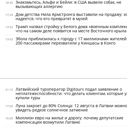
Знакомьтесь, Альфи и Бейли: в США вывели собак, не
18:35
вызывающих аллергию
Дом детства Нила Армстронга выставили на продажу: х
17:29
надеется, что его превратят в музей
Трамп назвал стройку у Белого дома «военным комплек
13:32
что на самом деле появится на месте Восточного крыла
Эбола приблизилась к городу с 17 миллионами жителей:
13:02
200 пассажирами перехватили у Киншасы в Конго
Латвийский туроператор Digitours подал заявление о
21:15
неплатежеспособности: что делать клиентам, которые 
купили туры
Луна закроет до 80% Солнца: 12 августа в Латвии можно
17:05
увидеть редкое солнечное затмение
Миллион евро на жильё и дорогу: почему депутатские
16:00
компенсации возмутили Латвию