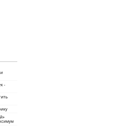
 и
к -
тить
рику
ый»
аксимум