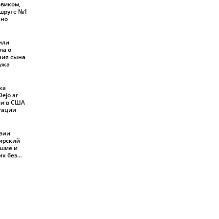
овиком,
шруте №1
ено
или
ла о
ния сына
мужа
ка
ejo ar
али в США
ртации
езии
жирский
бшие и
их без