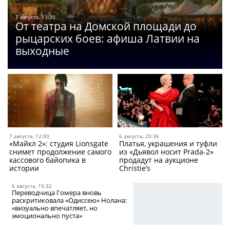
7 августа, 13:30
От театра на Домской площади до
рыцарских боев: афиша Латвии на
выходные
7 августа, 12:00
6 августа, 20:36
«Майкл 2»: студия Lionsgate
Платья, украшения и туфли
снимет продолжение самого
из «Дьявол носит Prada-2»
кассового байопика в
продадут на аукционе
истории
Christie’s
6 августа, 15:32
Переводчица Гомера вновь
раскритиковала «Одиссею» Нолана:
«визуально впечатляет, но
эмоционально пуста»