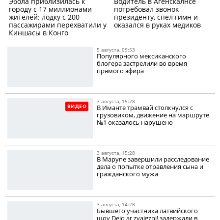
Эбола приблизилась к
Водитель в Агенскалнсе
городу с 17 миллионами
потребовал звонок
жителей: лодку с 200
президенту, спел гимн и
пассажирами перехватили у
оказался в руках медиков
Киншасы в Конго
5 августа, 09:53
Популярного мексиканского
блогера застрелили во время
прямого эфира
3 августа, 15:28
ВИДЕО
В Иманте трамвай столкнулся с
грузовиком, движение на маршруте
№1 оказалось нарушено
3 августа, 15:28
В Марупе завершили расследование
дела о попытке отравления сына и
гражданского мужа
3 августа, 14:28
Бывшего участника латвийского
шоу Dejo ar zvaigzni! задержали в