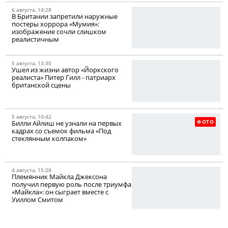
6 августа, 14:28
В Британии запретили наружные
постеры хоррора «Мумия»:
изображение сочли слишком
реалистичным
5 августа, 13:30
Ушел из жизни автор «Йоркского
реалиста» Питер Гилл - патриарх
британской сцены
5 августа, 10:42
ФОТО
Билли Айлиш не узнали на первых
кадрах со съемок фильма «Под
стеклянным колпаком»
4 августа, 15:28
Племянник Майкла Джексона
получил первую роль после триумфа
«Майкла»: он сыграет вместе с
Уиллом Смитом