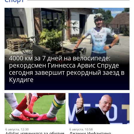
7 августа, 11:00
4000 км за 7 дней на велосипеде:
рекордсмен Гиннесса Арвис Спруде
сегодня завершит рекордный заезд в
Кулдиге
6 августа, 12:30
6 августа, 10:58
Adidas извинился за обилие
Джанни Инфантино