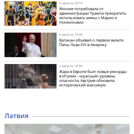
6 августа, 20:10
Япония потребовала от
администрации Трампа прекратить
использовать мемы с Марио и
покемонами
6 августа, 19:35
Ватикан объявил о первом визите
Папы Льва XIV в Америку
6 августа, 19:05
Жара в Европе бьет новые рекорды:
в Италии - «красный» уровень
опасности, Австрия обновила
исторический максимум
Латвия