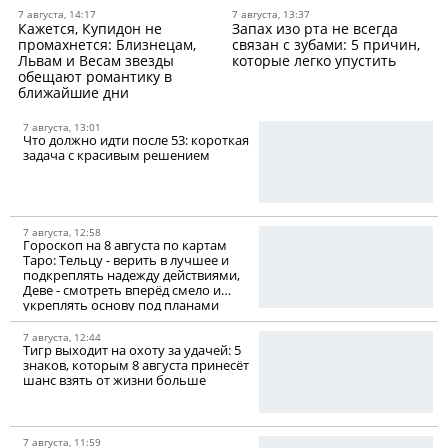
7 августа, 14:17
7 августа, 13:37
Кажется, Купидон не
Запах изо рта не всегда
промахнется: Близнецам,
связан с зубами: 5 причин,
Львам и Весам звезды
которые легко упустить
обещают романтику в
ближайшие дни
7 августа, 13:01
Что должно идти после 53: короткая
задача с красивым решением
7 августа, 12:58
Гороскоп на 8 августа по картам
Таро: Тельцу - верить в лучшее и
подкреплять надежду действиями,
Деве - смотреть вперёд смело и
укреплять основу под планами
7 августа, 12:44
Тигр выходит на охоту за удачей: 5
знаков, которым 8 августа принесёт
шанс взять от жизни больше
7 августа, 11:59