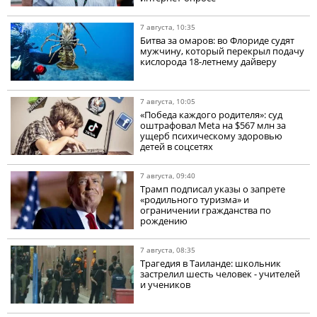
7 августа, 10:35
Битва за омаров: во Флориде судят
мужчину, который перекрыл подачу
кислорода 18-летнему дайверу
7 августа, 10:05
«Победа каждого родителя»: суд
оштрафовал Meta на $567 млн за
ущерб психическому здоровью
детей в соцсетях
7 августа, 09:40
Трамп подписал указы о запрете
«родильного туризма» и
ограничении гражданства по
рождению
7 августа, 08:35
Трагедия в Таиланде: школьник
застрелил шесть человек - учителей
и учеников