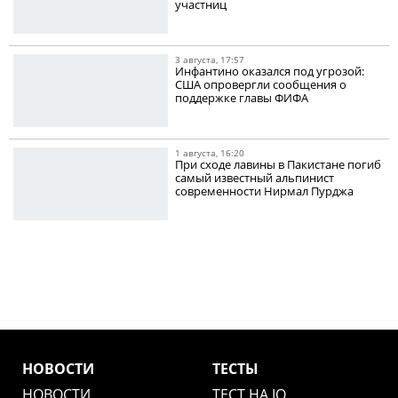
участниц
3 августа, 17:57
Инфантино оказался под угрозой:
США опровергли сообщения о
поддержке главы ФИФА
1 августа, 16:20
При сходе лавины в Пакистане погиб
самый известный альпинист
современности Нирмал Пурджа
НОВОСТИ
ТЕСТЫ
НОВОСТИ
ТЕСТ НА IQ