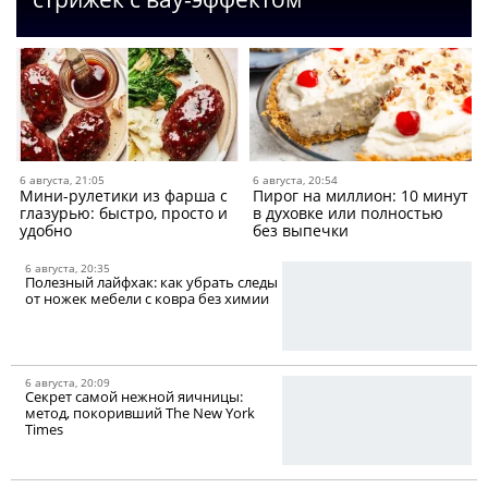
6 августа, 21:05
6 августа, 20:54
Мини-рулетики из фарша c
Пирог на миллион: 10 минут
глазурью: быстро, просто и
в духовке или полностью
удобно
без выпечки
6 августа, 20:35
Полезный лайфхак: как убрать следы
от ножек мебели с ковра без химии
6 августа, 20:09
Секрет самой нежной яичницы:
метод, покоривший The New York
Times