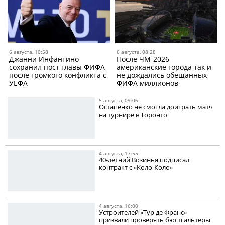
6 августа, 10:58
6 августа, 08:28
Джанни Инфантино
После ЧМ-2026
сохранил пост главы ФИФА
американские города так и
после громкого конфликта с
не дождались обещанных
УЕФА
ФИФА миллионов
5 августа, 09:06
Остапенко не смогла доиграть матч
на турнире в Торонто
4 августа, 17:55
40-летний Возинья подписал
контракт с «Коло-Коло»
4 августа, 16:00
Устроителей «Тур де Франс»
призвали проверять бюстгальтеры