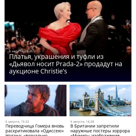
6 августа, 20:36
Платья, украшения и туфли из
«Дьявол носит Prada-2» продадут на
аукционе Christie’s
6 августа, 15:32
6 августа, 14:28
Переводчица Гомера вновь
В Британии запретили
раскритиковала «Одиссею»
наружные постеры хоррора
Нолана: «визуально
«Мумия»: изображение