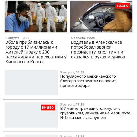
ВИДЕО
6 августа, 13:02
5 августа, 19:28
Эбола приблизилась к
Водитель в Агенскалнсе
городу с 17 миллионами
потребовал звонок
жителей: лодку с 200
президенту, спел гимн и
пассажирами перехватили у
оказался в руках медиков
Киншасы в Конго
5 августа, 09:53
Популярного мексиканского
блогера застрелили во время
прямого эфира
3 августа, 15:28
ВИДЕО
В Иманте трамвай столкнулся с
грузовиком, движение на маршруте
№1 оказалось нарушено
3 августа, 15:28