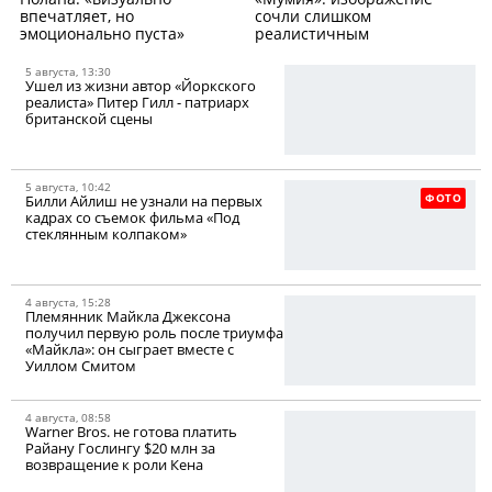
впечатляет, но
сочли слишком
эмоционально пуста»
реалистичным
5 августа, 13:30
Ушел из жизни автор «Йоркского
реалиста» Питер Гилл - патриарх
британской сцены
5 августа, 10:42
ФОТО
Билли Айлиш не узнали на первых
кадрах со съемок фильма «Под
стеклянным колпаком»
4 августа, 15:28
Племянник Майкла Джексона
получил первую роль после триумфа
«Майкла»: он сыграет вместе с
Уиллом Смитом
4 августа, 08:58
Warner Bros. не готова платить
Райану Гослингу $20 млн за
возвращение к роли Кена