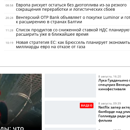
Европа рискует остаться без дизтоплива из-за резкого
08:58
сокращения переработки и логистических сбоев
Венгерский OTP Bank объявляет о покупке Luminor и го
20:28
к расширению в странах Балтии
Список продуктов со сниженной ставкой НДС планирую
11:28
расширить уже в ближайшее время
Новая стратегия ЕС: как Брюссель планирует экономить
10:19
миллиарды евро на отказе от газа
8 августа, 16:20
Лука Гуаданьино
спецприз Венеци
кинофестиваля
8 августа, 09:39
ВИДЕО
Netflix запер акте
билборде над ул
Голливуда ради 
фильма
ды: что