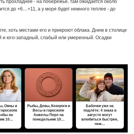
ть прохладнее - на побережье, там ожидается около
ся до +6…+11, а у моря будет немного теплее - до
ете, хоть местами его и прикроют облака. Днем в столице
 и юго-западный, слабый или умеренный. Осадки
ы, Овны и
Рыбы, Девы, Козероги и
Бабочки уже на
гороскопе
Весы в гороскопе
подлёте: 4 знака в
лобы на
Анжелы Перл на
августе могут
ник 10…
понедельник 10…
влюбиться быстрее,
чем…