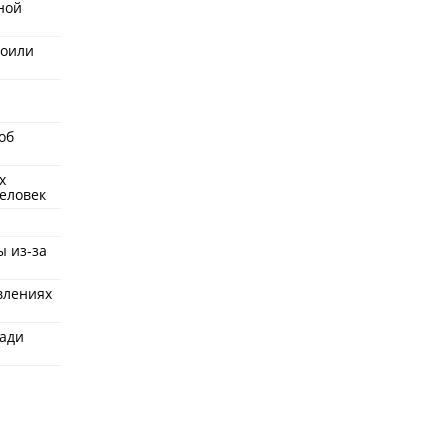
ной
роили
об
х
еловек
ы из-за
влениях
ради