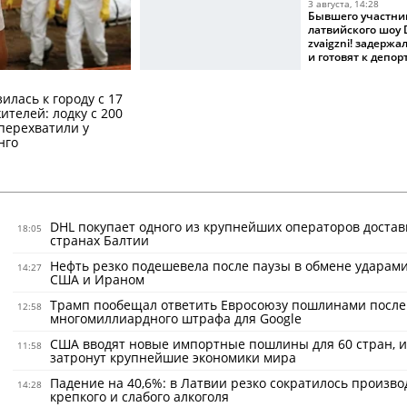
3 августа, 14:28
Бывшего участни
латвийского шоу D
zvaigzni! задерж
и готовят к депо
илась к городу с 17
телей: лодку с 200
перехватили у
нго
DHL покупает одного из крупнейших операторов достав
18:05
странах Балтии
Нефть резко подешевела после паузы в обмене ударам
14:27
США и Ираном
Трамп пообещал ответить Евросоюзу пошлинами после
12:58
многомиллиардного штрафа для Google
США вводят новые импортные пошлины для 60 стран, и
11:58
затронут крупнейшие экономики мира
Падение на 40,6%: в Латвии резко сократилось произво
14:28
крепкого и слабого алкоголя