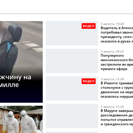
5 августа, 19:28
ВИДЕО
Водитель в Агенс
потребовал звоно
президенту, спел
оказался в руках
5 августа, 09:53
Популярного
мексиканского бл
застрелили во вр
прямого эфира
ужчину на
3 августа, 15:28
ВИДЕО
омилле
В Иманте трамва
столкнулся с груз
движение на мар
оказалось наруш
3 августа, 15:28
В Марупе заверш
расследование де
попытке отравле
и гражданского 