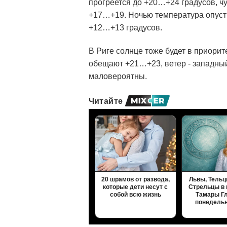
прогреется до +20…+24 градусов, чу
+17…+19. Ночью температура опустит
+12…+13 градусов.
В Риге солнце тоже будет в приорит
обещают +21…+23, ветер - западный
маловероятны.
Читайте
20 шрамов от развода,
Львы, Тельц
которые дети несут с
Стрельцы в 
собой всю жизнь
Тамары Г
понедель