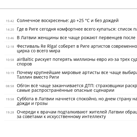
Солнечное воскресенье: до +25 °C и без дождей
15:42
Где в Риге сегодня комфортнее всего купаться: список 
14:20
В Латвии женщины все чаще рожают первенцев после 
13:46
Фестиваль Re Rīga! соберет в Риге артистов современно
12:18
цирка со всего мира
airBaltic рискует потерять миллионы евро из-за трех с
10:58
споров
Почему крупнейшие мировые артисты все чаще выбир
10:19
Таллин вместо Риги
Обгон всё чаще заканчивается ДТП: страховщики раск
08:58
самые распространённые опасные сценарии
Суббота в Латвии начнется спокойно, но днем страну н
19:58
дожди и грозы
Очереди к врачам подталкивают жителей Латвии обра
19:28
за советами к искусственному интеллекту