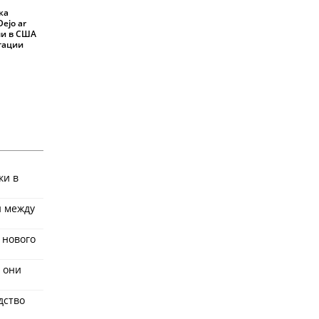
ка
ejo ar
али в США
ртации
ки в
и между
 нового
 они
дство