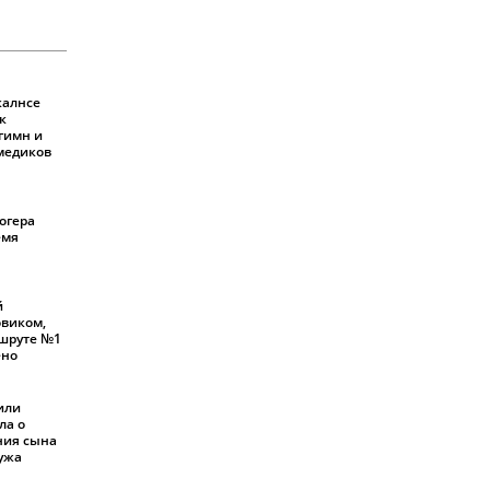
калнсе
к
 гимн и
 медиков
огера
емя
й
овиком,
шруте №1
ено
или
ла о
ния сына
мужа