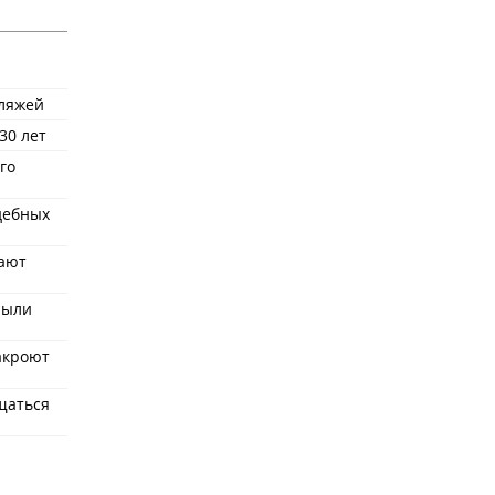
пляжей
30 лет
го
удебных
ают
рыли
акроют
щаться