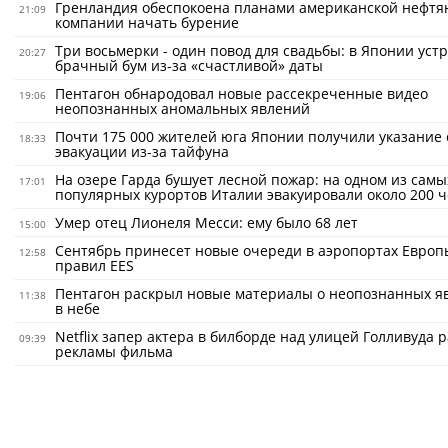
Гренландия обеспокоена планами американской нефтя
21:09
компании начать бурение
Три восьмерки - один повод для свадьбы: в Японии уст
20:27
брачный бум из-за «счастливой» даты
Пентагон обнародовал новые рассекреченные видео
19:06
неопознанных аномальных явлений
Почти 175 000 жителей юга Японии получили указание 
18:33
эвакуации из-за тайфуна
На озере Гарда бушует лесной пожар: на одном из самы
17:01
популярных курортов Италии эвакуировали около 200 ч
Умер отец Лионеля Месси: ему было 68 лет
15:00
Сентябрь принесет новые очереди в аэропортах Европ
12:58
правил EES
Пентагон раскрыл новые материалы о неопознанных я
11:38
в небе
Netflix запер актера в билборде над улицей Голливуда 
09:39
рекламы фильма