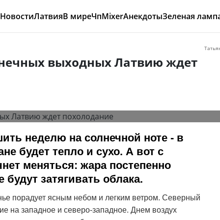
Новости
Латвия
В мире
Чп
Mixer
Анекдоты
Зеленая ламп
Татья
лнечных выходных Латвию ждет
ить неделю на солнечной ноте - в
не будет тепло и сухо. А вот с
чнет меняться: жара постепенно
е будут затягивать облака.
нье порадует ясным небом и легким ветром. Северный
ие на западное и северо-западное. Днем воздух