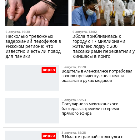
6 августа, 16:30
6 августа, 13:02
Несколько тревожных
Эбола приблизилась к
задержаний педофилов в
городу с 17 миллионами
Рижском регионе: что
жителей: лодку с 200
известно и есть ли повод
пассажирами перехватили у
для паники
Киншасы в Конго
5 августа, 19:28
ВИДЕО
Водитель в Агенскалнсе потребовал
звонок президенту, спел гимн и
оказался в руках медиков
5 августа, 09:53
Популярного мексиканского
блогера застрелили во время
прямого эфира
3 августа, 15:28
ВИДЕО
В Иманте трамвай столкнулся с