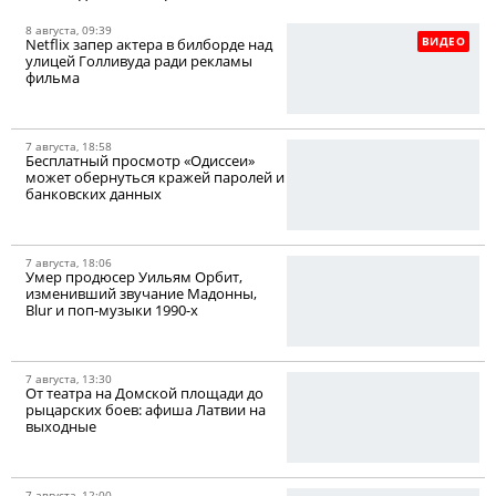
8 августа, 09:39
ВИДЕО
Netflix запер актера в билборде над
улицей Голливуда ради рекламы
фильма
7 августа, 18:58
Бесплатный просмотр «Одиссеи»
может обернуться кражей паролей и
банковских данных
7 августа, 18:06
Умер продюсер Уильям Орбит,
изменивший звучание Мадонны,
Blur и поп-музыки 1990-х
7 августа, 13:30
От театра на Домской площади до
рыцарских боев: афиша Латвии на
выходные
7 августа, 12:00