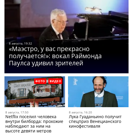
8 августа, 19:32
«Маэстро, у вас прекрасно
получается!»: вокал Раймонда
Паулса удивил зрителей
ФОТО
ВИДЕО
8 августа, 17:50
8 августа, 16:20
Netflix поселил человека
Лука Гуаданьино получит
внутри билборда: прохожие
спецприз Венецианского
наблюдают за ним на
кинофестиваля
высоте девяти метров