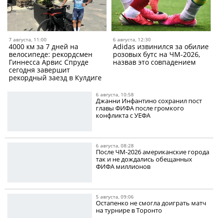
7 августа, 11:00
6 августа, 12:30
4000 км за 7 дней на
Adidas извинился за обилие
велосипеде: рекордсмен
розовых бутс на ЧМ-2026,
Гиннесса Арвис Спруде
назвав это совпадением
сегодня завершит
рекордный заезд в Кулдиге
6 августа, 10:58
Джанни Инфантино сохранил пост
главы ФИФА после громкого
конфликта с УЕФА
6 августа, 08:28
После ЧМ-2026 американские города
так и не дождались обещанных
ФИФА миллионов
5 августа, 09:06
Остапенко не смогла доиграть матч
на турнире в Торонто