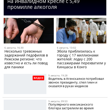
на инвалидном кресле с 5,49
промилле алкоголя
6 августа, 16:30
6 августа, 13:02
Несколько тревожных
Эбола приблизилась к
задержаний педофилов в
городу с 17 миллионами
Рижском регионе: что
жителей: лодку с 200
известно и есть ли повод
пассажирами перехватили у
для паники
Киншасы в Конго
5 августа, 19:28
ВИДЕО
Водитель в Агенскалнсе потребовал
звонок президенту, спел гимн и
оказался в руках медиков
5 августа, 09:53
Популярного мексиканского
блогера застрелили во время