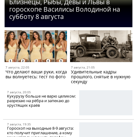
Близнецы, Рыбы, Девы и Львы в
гороскопе Василисы Володиной на
субботу 8 августа
7 августа, 22:05
7 августа, 21:05
Что делают ваши руки, когда
Удивительные кадры
вы волнуетесь: тест по фото
прошлого, снятые в нужную
секунду
7 августа, 20:05
Кукурузу больше не варю целиком:
разрезаю на рёбра и запекаю до
хрустящих краёв
7 августа, 19:35
Гороскоп на выходные 8-9 августа:
кто получит приглашение, а кому