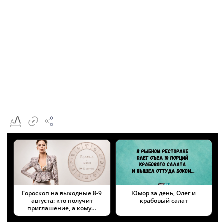
Гороскоп на выходные 8-9
Юмор за день, Олег и
августа: кто получит
крабовый салат
приглашение, а кому…