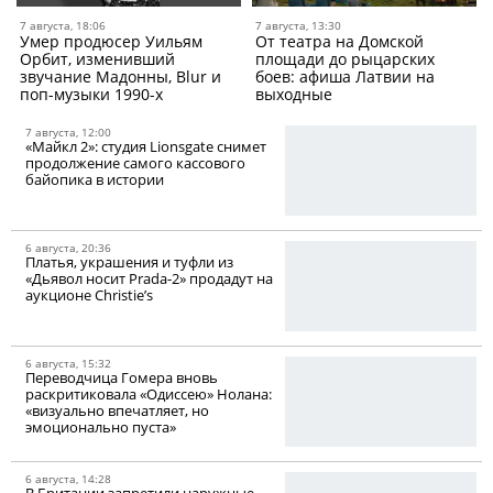
7 августа, 18:06
7 августа, 13:30
Умер продюсер Уильям
От театра на Домской
Орбит, изменивший
площади до рыцарских
звучание Мадонны, Blur и
боев: афиша Латвии на
поп-музыки 1990-х
выходные
7 августа, 12:00
«Майкл 2»: студия Lionsgate снимет
продолжение самого кассового
байопика в истории
6 августа, 20:36
Платья, украшения и туфли из
«Дьявол носит Prada-2» продадут на
аукционе Christie’s
6 августа, 15:32
Переводчица Гомера вновь
раскритиковала «Одиссею» Нолана:
«визуально впечатляет, но
эмоционально пуста»
6 августа, 14:28