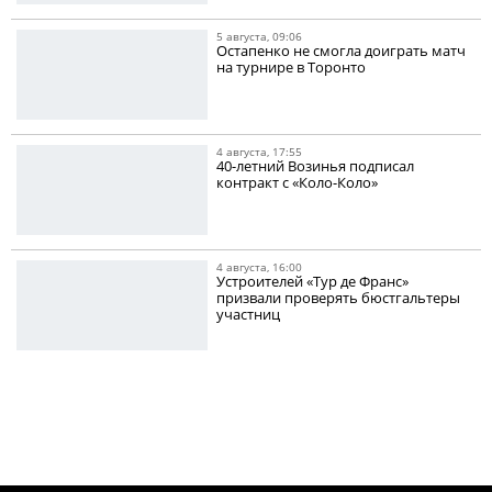
5 августа, 09:06
Остапенко не смогла доиграть матч
на турнире в Торонто
4 августа, 17:55
40-летний Возинья подписал
контракт с «Коло-Коло»
4 августа, 16:00
Устроителей «Тур де Франс»
призвали проверять бюстгальтеры
участниц