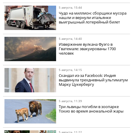
5 августа, 15:44
Чудо на миллион: сборщики мусора
нашли и вернули итальянке
выигрышный лотерейный билет
5 августа, 14:40
Извержение вулкана Фуэго в
Гватемале: эвакуированы 1700
человек
5 августа, 14:15
Скандал из-за Facebook: Индия
выдвинула трехдневный ультиматум
Марку Цукербергу
5 августа, 11:39
Три львицы погибли в зоопарке
Токио во время аномальной жары
5 августа, 11:22