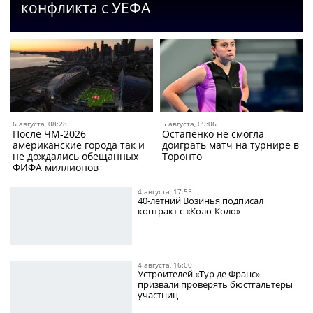
конфликта с УЕФА
6 августа, 08:28
5 августа, 09:06
После ЧМ-2026
Остапенко не смогла
американские города так и
доиграть матч на турнире в
не дождались обещанных
Торонто
ФИФА миллионов
4 августа, 17:55
40-летний Возинья подписал
контракт с «Коло-Коло»
4 августа, 16:00
Устроителей «Тур де Франс»
призвали проверять бюстгальтеры
участниц