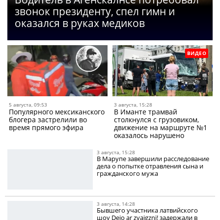
звонок президенту, спел гимн и
оказался в руках медиков
ВИДЕО
5 августа, 09:53
3 августа, 15:28
Популярного мексиканского
В Иманте трамвай
блогера застрелили во
столкнулся с грузовиком,
время прямого эфира
движение на маршруте №1
оказалось нарушено
3 августа, 15:28
В Марупе завершили расследование
дела о попытке отравления сына и
гражданского мужа
3 августа, 14:28
Бывшего участника латвийского
шоу Dejo ar zvaigzni! задержали в