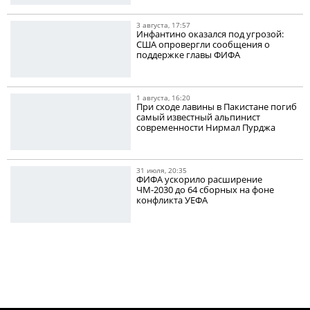
3 августа, 17:57
Инфантино оказался под угрозой:
США опровергли сообщения о
поддержке главы ФИФА
1 августа, 16:20
При сходе лавины в Пакистане погиб
самый известный альпинист
современности Нирмал Пурджа
31 июля, 20:35
ФИФА ускорило расширение
ЧМ-2030 до 64 сборных на фоне
конфликта УЕФА