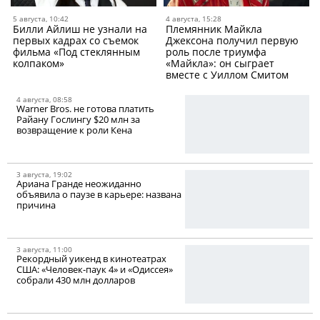
5 августа, 10:42
4 августа, 15:28
Билли Айлиш не узнали на
Племянник Майкла
первых кадрах со съемок
Джексона получил первую
фильма «Под стеклянным
роль после триумфа
колпаком»
«Майкла»: он сыграет
вместе с Уиллом Смитом
4 августа, 08:58
Warner Bros. не готова платить
Райану Гослингу $20 млн за
возвращение к роли Кена
3 августа, 19:02
Ариана Гранде неожиданно
объявила о паузе в карьере: названа
причина
3 августа, 11:00
Рекордный уикенд в кинотеатрах
США: «Человек-паук 4» и «Одиссея»
собрали 430 млн долларов