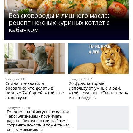
9 августа, 14:18
Без сковороды и лишнего масла:
рецепт нежных куриных котлет с
кабачком
9 августа, 13:36
9 августа, 13:07
Спина прихватила
20 фраз, которые
внезапно: что делать в
используют умные люди,
первые 7–10 дней, чтобы не
чтобы сказать: «Ты не прав»
стало хуже
и не обидеть
9 августа, 12:58
Гороскоп на 10 августа по картам
Таро: Близнецам - принимать
радость без чувства вины, Раку -
сохранять ясность и помнить что
рядом живые люди