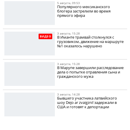
5 августа, 09:53
Популярного мексиканского
блогера застрелили во время
прямого эфира
3 августа, 15:28
ВИДЕО
В Иманте трамвай столкнулся с
грузовиком, движение на маршруте
№1 оказалось нарушено
3 августа, 15:28
В Марупе завершили расследование
дела о попытке отравления сына и
гражданского мужа
3 августа, 14:28
Бывшего участника латвийского
шоу Dejo ar zvaigzni! задержали в
США и готовят к депортации