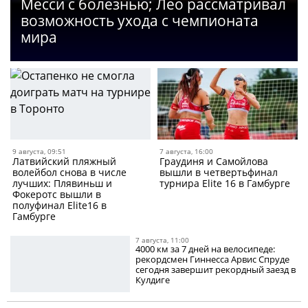
Месси с болезнью; Лео рассматривал
возможность ухода с чемпионата
мира
9 августа, 09:51
7 августа, 16:00
Латвийский пляжный
Граудиня и Самойлова
волейбол снова в числе
вышли в четвертьфинал
лучших: Плявиньш и
турнира Elite 16 в Гамбурге
Фокеротс вышли в
полуфинал Elite16 в
Гамбурге
7 августа, 11:00
4000 км за 7 дней на велосипеде:
рекордсмен Гиннесса Арвис Спруде
сегодня завершит рекордный заезд в
Кулдиге