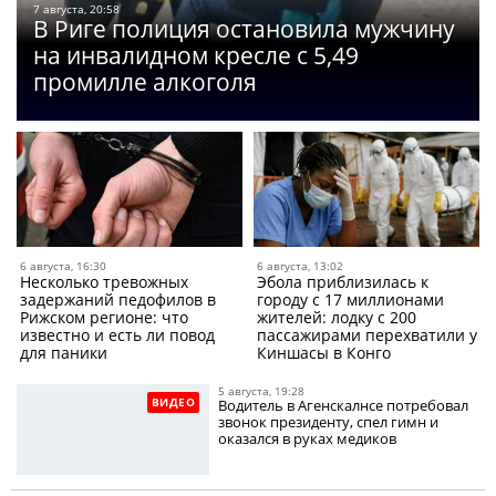
7 августа, 20:58
В Риге полиция остановила мужчину
на инвалидном кресле с 5,49
промилле алкоголя
6 августа, 16:30
6 августа, 13:02
Несколько тревожных
Эбола приблизилась к
задержаний педофилов в
городу с 17 миллионами
Рижском регионе: что
жителей: лодку с 200
известно и есть ли повод
пассажирами перехватили у
для паники
Киншасы в Конго
5 августа, 19:28
ВИДЕО
Водитель в Агенскалнсе потребовал
звонок президенту, спел гимн и
оказался в руках медиков