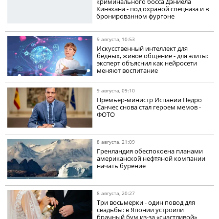
криминального босса Дэниела
Кинэхана - под охраной спецназа и в
бронированном фургоне
9 августа, 10:53
Искусственный интеллект для
бедных, живое общение - для элиты:
эксперт объяснил как нейросети
меняют воспитание
9 августа, 09:10
Премьер-министр Испании Педро
Санчес снова стал героем мемов -
ФОТО
8 августа, 21:09
Гренландия обеспокоена планами
американской нефтяной компании
начать бурение
8 августа, 20:27
Три восьмерки - один повод для
свадьбы: в Японии устроили
брачный бум из-за «счастливой»