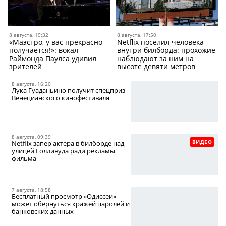
8 августа, 19:32
8 августа, 17:50
«Маэстро, у вас прекрасно
Netflix поселил человека
получается!»: вокал
внутри билборда: прохожие
Раймонда Паулса удивил
наблюдают за ним на
зрителей
высоте девяти метров
8 августа, 16:20
Лука Гуаданьино получит спецприз
Венецианского кинофестиваля
8 августа, 09:39
ВИДЕО
Netflix запер актера в билборде над
улицей Голливуда ради рекламы
фильма
7 августа, 18:58
Бесплатный просмотр «Одиссеи»
может обернуться кражей паролей и
банковских данных