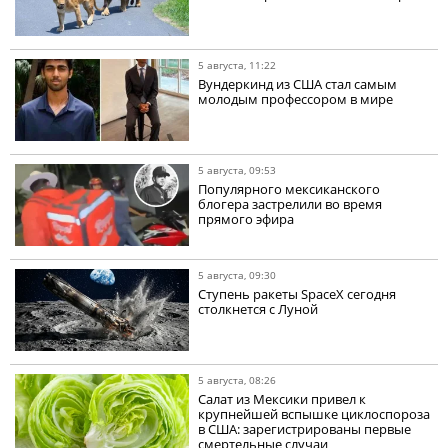
5 августа, 11:22
Вундеркинд из США стал самым
молодым профессором в мире
5 августа, 09:53
Популярного мексиканского
блогера застрелили во время
прямого эфира
5 августа, 09:30
Ступень ракеты SpaceX сегодня
столкнется с Луной
5 августа, 08:26
Салат из Мексики привел к
крупнейшей вспышке циклоспороза
в США: зарегистрированы первые
смертельные случаи