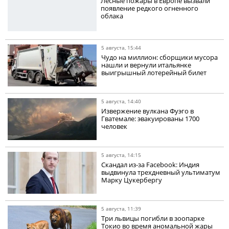
Лесные пожары в Европе вызвали
появление редкого огненного
облака
5 августа, 15:44
Чудо на миллион: сборщики мусора
нашли и вернули итальянке
выигрышный лотерейный билет
5 августа, 14:40
Извержение вулкана Фуэго в
Гватемале: эвакуированы 1700
человек
5 августа, 14:15
Скандал из-за Facebook: Индия
выдвинула трехдневный ультиматум
Марку Цукербергу
5 августа, 11:39
Три львицы погибли в зоопарке
Токио во время аномальной жары