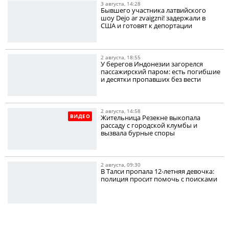
3 августа, 14:28
Бывшего участника латвийского
шоу Dejo ar zvaigzni! задержали в
США и готовят к депортации
2 августа, 18:55
У берегов Индонезии загорелся
пассажирский паром: есть погибшие
и десятки пропавших без вести
2 августа, 14:58
ВИДЕО
Жительница Резекне выкопала
рассаду с городской клумбы и
вызвала бурные споры
2 августа, 09:30
В Талси пропала 12-летняя девочка:
полиция просит помочь с поисками