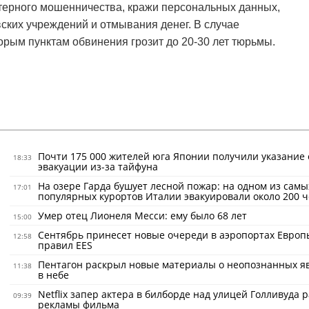
терного мошенничества, кражи персональных данных,
ких учреждений и отмывания денег. В случае
орым пунктам обвинения грозит до 20-30 лет тюрьмы.
Почти 175 000 жителей юга Японии получили указание 
18:33
эвакуации из-за тайфуна
На озере Гарда бушует лесной пожар: на одном из самы
17:01
популярных курортов Италии эвакуировали около 200 ч
Умер отец Лионеля Месси: ему было 68 лет
15:00
Сентябрь принесет новые очереди в аэропортах Европ
12:58
правил EES
Пентагон раскрыл новые материалы о неопознанных я
11:38
в небе
Netflix запер актера в билборде над улицей Голливуда 
09:39
рекламы фильма