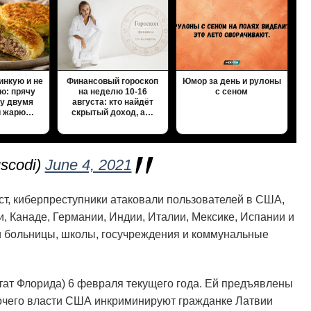
инкую и не
Финансовый гороскоп
Юмор за день и рулоны
ю: прячу
на неделю 10-16
с сеном
у двумя
августа: кто найдёт
и жарю…
скрытый доход, а…
scodi)
June 4, 2021
т, киберпреступники атаковали пользователей в США,
, Канаде, Германии, Индии, Италии, Мексике, Испании и
и больницы, школы, госучреждения и коммунальные
ат Флорида) 6 февраля текущего года. Ей предъявлены
рочего власти США инкриминируют гражданке Латвии