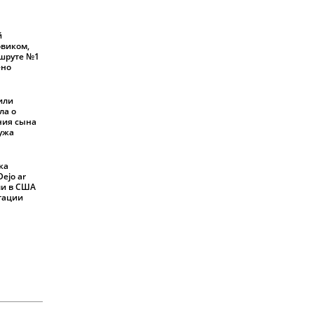
й
овиком,
шруте №1
ено
или
ла о
ния сына
мужа
ка
ejo ar
али в США
ртации