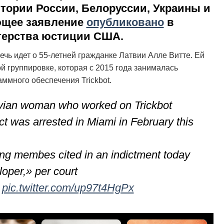
тории России, Белоруссии, Украины и
ющее заявление
опубликовано
в
терства юстиции США.
чь идет о 55-летней гражданке Латвии Алле Витте. Ей
й группировке, которая с 2015 года занималась
ммного обеспечения Trickbot.
tvian woman who worked on Trickbot
ct was arrested in Miami in February this
ang membes cited in an indictment today
oper,» per court
pic.twitter.com/up97t4HgPx