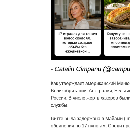
17 стрижек для тонких
Капусту не ш
волос около 60,
заворачива
которые создают
мясо межд
объём без
пластами 
ежедневной…
- Catalin Cimpanu (@campu
Как утверждает американский Минюс
Великобритании, Австралии, Бельгии
России. В числе жертв хакеров был
службы.
Витте была задержана в Майами (шт
обвинения по 17 пунктам. Среди п