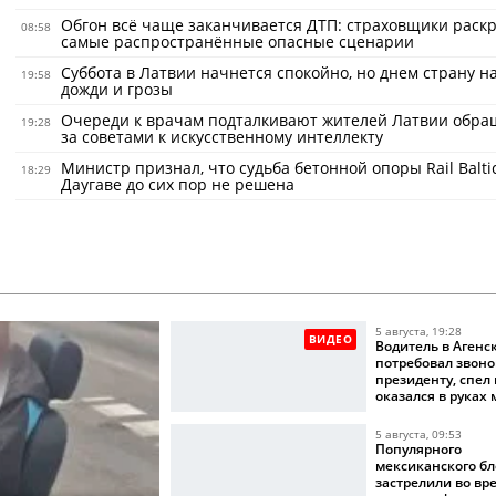
Обгон всё чаще заканчивается ДТП: страховщики раск
08:58
самые распространённые опасные сценарии
Суббота в Латвии начнется спокойно, но днем страну н
19:58
дожди и грозы
Очереди к врачам подталкивают жителей Латвии обра
19:28
за советами к искусственному интеллекту
Министр признал, что судьба бетонной опоры Rail Balti
18:29
Даугаве до сих пор не решена
5 августа, 19:28
ВИДЕО
Водитель в Агенс
потребовал звоно
президенту, спел
оказался в руках
5 августа, 09:53
Популярного
мексиканского бл
застрелили во вр