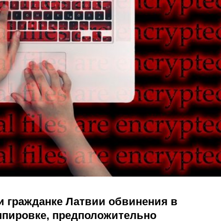
 гражданке Латвии обвинения в
уппировке, предположительно