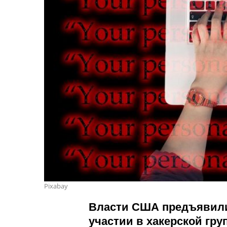
Pixabay
Власти США предъявили
участии в хакерской гр