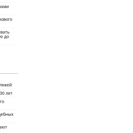
нами
нового
ывать
ю до
пляжей
30 лет
го
удебных
ают