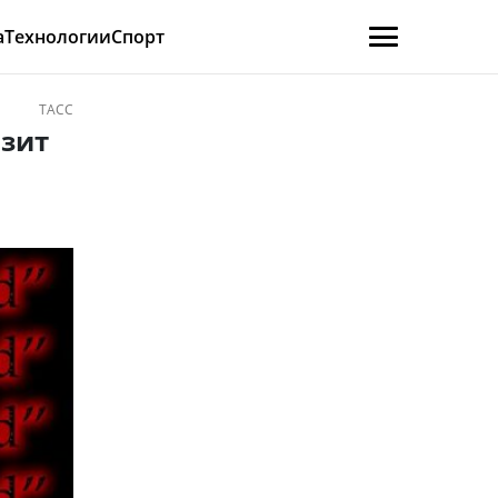
а
Технологии
Спорт
ТАСС
озит