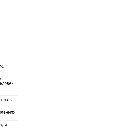
об
х
еловек
ы из-за
влениях
ради