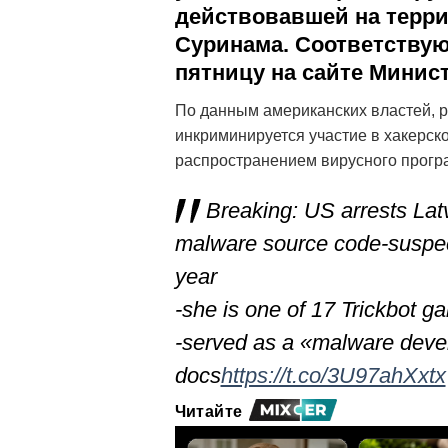
действовавшей на терри
Суринама. Соответству
пятницу на сайте Минис
По данным американских властей, ре
инкриминируется участие в хакерско
распространением вирусного програ
Breaking: US arrests La
malware source code
-suspe
year
-she is one of 17 Trickbot g
-served as a «malware devel
docs
https://t.co/3U97ahXxtx
Читайте