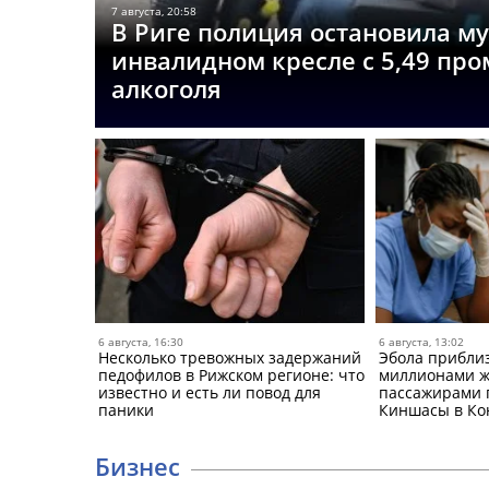
7 августа, 20:58
В Риге полиция остановила м
инвалидном кресле с 5,49 пр
алкоголя
6 августа, 16:30
6 августа, 13:02
Несколько тревожных задержаний
Эбола приблиз
педофилов в Рижском регионе: что
миллионами жи
известно и есть ли повод для
пассажирами 
паники
Киншасы в Ко
Бизнес