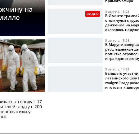
прямого эфира
ужчину на
3 августа, 15:28
ВИДЕО
омилле
В Иманте трамва
столкнулся с груз
движение на мар
оказалось наруш
3 августа, 15:28
В Марупе заверш
расследование де
попытке отравле
и гражданского 
3 августа, 14:28
Бывшего участни
латвийского шоу D
zvaigzni! задерж
и готовят к депо
илась к городу с 17
телей: лодку с 200
перехватили у
нго