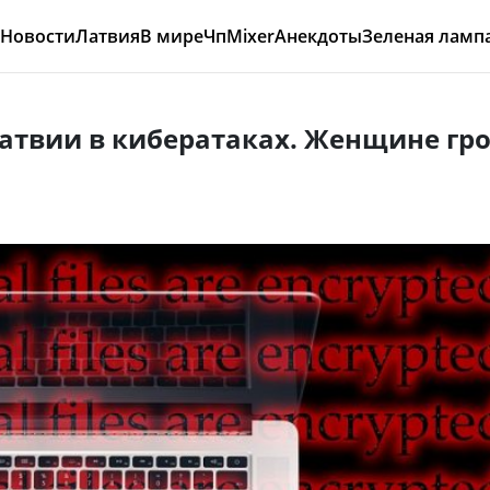
Новости
Латвия
В мире
Чп
Mixer
Анекдоты
Зеленая ламп
атвии в кибератаках. Женщине гр