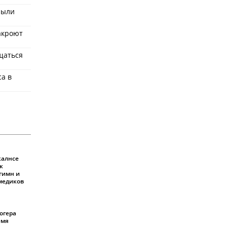
рыли
акроют
щаться
ca в
калнсе
к
 гимн и
 медиков
огера
емя