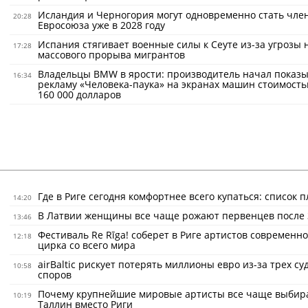
Исландия и Черногория могут одновременно стать чле
20:28
Евросоюза уже в 2028 году
Испания стягивает военные силы к Сеуте из-за угрозы 
17:28
массового прорыва мигрантов
Владельцы BMW в ярости: производитель начал показ
16:34
рекламу «Человека-паука» на экранах машин стоимость
160 000 долларов
Где в Риге сегодня комфортнее всего купаться: список 
14:20
В Латвии женщины все чаще рожают первенцев после 
13:46
Фестиваль Re Rīga! соберет в Риге артистов современно
12:18
цирка со всего мира
airBaltic рискует потерять миллионы евро из-за трех с
10:58
споров
Почему крупнейшие мировые артисты все чаще выбир
10:19
Таллин вместо Риги