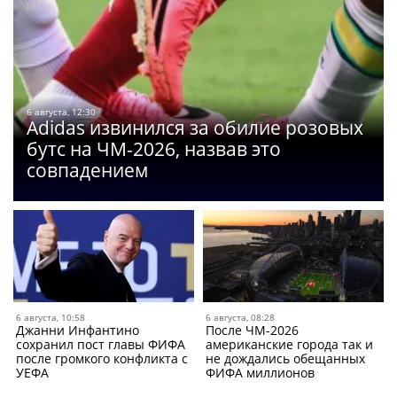
6 августа, 12:30
Adidas извинился за обилие розовых
бутс на ЧМ-2026, назвав это
совпадением
6 августа, 10:58
6 августа, 08:28
Джанни Инфантино
После ЧМ-2026
сохранил пост главы ФИФА
американские города так и
после громкого конфликта с
не дождались обещанных
УЕФА
ФИФА миллионов