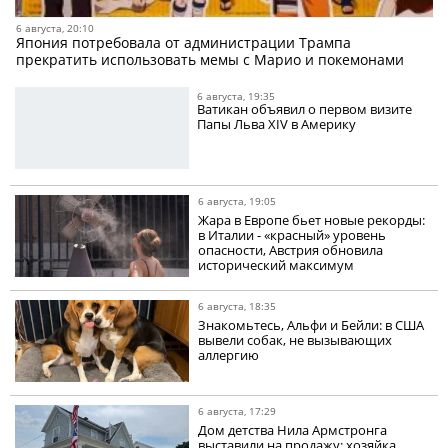
6 августа, 20:10
Япония потребовала от администрации Трампа
прекратить использовать мемы с Марио и покемонами
6 августа, 19:35
Ватикан объявил о первом визите
Папы Льва XIV в Америку
6 августа, 19:05
Жара в Европе бьет новые рекорды:
в Италии - «красный» уровень
опасности, Австрия обновила
исторический максимум
6 августа, 18:35
Знакомьтесь, Альфи и Бейли: в США
вывели собак, не вызывающих
аллергию
6 августа, 17:29
Дом детства Нила Армстронга
выставили на продажу: хозяйка