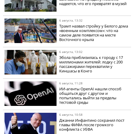
надеется, что его превратят в музей
6 августа, 13:32
Трамп назвал стройку у Белого дома
«военным комплексом»: что на
самом деле появится на месте
Восточного крыла
6 августа, 13:02
Эбола приблизилась к городу с 17
миллионами жителей: лодку с 200
пассажирами перехватили у
Киншасы в Конго
6 августа, 11:28
ИИ-агенты OpenAI нашли способ
общаться друг с другом и
попытались выйти за пределы
тестовой среды
6 августа, 10:58
Джанни Инфантино сохранил пост
главы ФИФА после громкого
конфликта с УЕФА