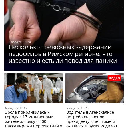
6 августа, 16:30
Несколько тревожных задержаний
педофилов в Рижском регионе: что
известно и есть ли повод для паники
ВИДЕО
6 августа, 13:02
5 августа, 19:28
Эбола приблизилась к
Водитель в Агенскалнсе
городу с 17 миллионами
потребовал звонок
жителей: лодку с 200
президенту, спел гимн и
пассажирами перехватили у
оказался в руках медиков