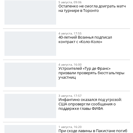
5 августа, 09:06
Остапенко не смогла доиграть матч
на турнире в Торонто
4 августа, 17:55
40-летний Возинья подписал
контракт с «Коло-Коло»
4 августа, 16:00
Устроителей «Тур де Франс»
призвали проверять бюстгальтеры
участниц
3 августа, 17:57
Инфантино оказался под угрозой:
США опровергли сообщения о
поддержке главы ФИФА
1 августа, 16:20
При сходе лавины в Пакистане погиб