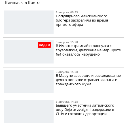
Киншасы в Конго
5 августа, 09:53
Популярного мексиканского
блогера застрелили во время
прямого эфира
3 августа, 15:28
ВИДЕО
В Иманте трамвай столкнулся с
грузовиком, движение на маршруте
№1 оказалось нарушено
3 августа, 15:28
В Марупе завершили расследование
дела о попытке отравления сына и
гражданского мужа
3 августа, 14:28
Бывшего участника латвийского
шоу Dejo ar zvaigzni! задержали в
США и готовят к депортации