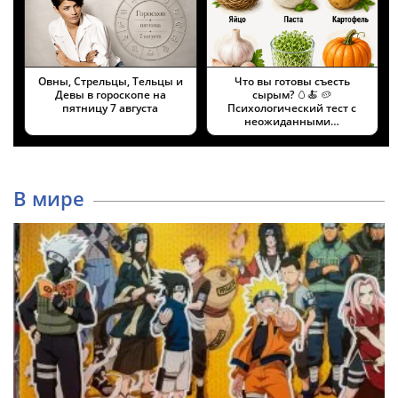
Овны, Стрельцы, Тельцы и
Что вы готовы съесть
Девы в гороскопе на
сырым? 🥚🍝 🥔
пятницу 7 августа
Психологический тест с
неожиданными…
В мире