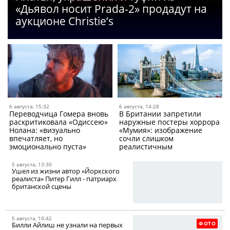
«Дьявол носит Prada-2» продадут на
аукционе Christie’s
6 августа, 15:32
6 августа, 14:28
Переводчица Гомера вновь
В Британии запретили
раскритиковала «Одиссею»
наружные постеры хоррора
Нолана: «визуально
«Мумия»: изображение
впечатляет, но
сочли слишком
эмоционально пуста»
реалистичным
5 августа, 13:30
Ушел из жизни автор «Йоркского
реалиста» Питер Гилл - патриарх
британской сцены
5 августа, 10:42
ФОТО
Билли Айлиш не узнали на первых